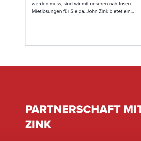
werden muss, sind wir mit unseren nahtlosen
Mietlösungen für Sie da. John Zink bietet eine
große Auswahl an hochwertigen Mietgeräten,
die sofort einsatzbereit sind. Unser Team sorgt
für einen reibungslosen Installationsprozess,
minimiert Ausfallzeiten und sorgt dafür, dass
Ihr Betrieb ohne Unterbrechung läuft. Mit
branchenführendem Know-how und
hochwertigem Mietequipment sind wir Ihre
One-Stop-Lösung für alle Ihre
Serviceanforderungen.
PARTNERSCHAFT MI
ZINK