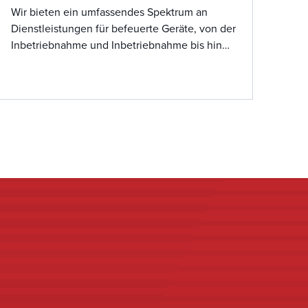
Wir bieten ein umfassendes Spektrum an
Dienstleistungen für befeuerte Geräte, von der
Inbetriebnahme und Inbetriebnahme bis hin
zur Fehlerbehebung für verschiedene
Gerätetypen, einschließlich Fackeln,
Prozessbrenner, Kesselbrenner, thermische
Oxidationsanlagen und mehr. Unser Know-how
in der Verbrennungsabstimmung sorgt für
optimale Leistung, erhöhte Sicherheit,
reduzierte Emissionen und eine längere
Lebensdauer der Ausrüstung. Mit unserem
erfahrenen Team werden Probleme schnell
gelöst, um Ausfallzeiten zu minimieren.