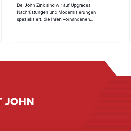
Bei John Zink sind wir auf Upgrades,
Nachrüstungen und Modernisierungen
spezialisiert, die Ihren vorhandenen
Verbrennungs- und Emissionsanlagen neues
Leben einhauchen und so die Effizienz und
Zuverlässigkeit maximieren können. Unser
Expertenteam kann eng mit Ihrem Standort
oder Ihrer Einrichtung zusammenarbeiten, um
Ihre aktuelle Ausrüstung zu bewerten und
Möglichkeiten zur Leistungssteigerung,
Verbesserung der Sicherheit und Einhaltung
sich entwickelnder Umweltstandards zu
identifizieren, ohne dass ein vollständiger
Austausch des Systems erforderlich ist.&nbsp;
T JOHN