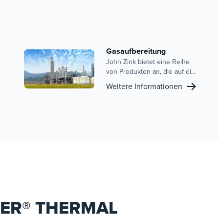
Gasaufbereitung
John Zink bietet eine Reihe
von Produkten an, die auf die
Anforderungen der
Weitere Informationen
gasverarbeitenden Industrie
zugeschnitten sind, darunter
Gasrückgewinnungseinheiten
(VRU),
Dampfverbrennungseinheiten
(VCU) und Komplettsysteme.
Unser Engagement für die
Einhaltung von
Umweltvorschriften, die
betriebliche Effizienz und den
Kundensupport macht uns zu
einem vertrauenswürdigen
ZER® THERMAL
Partner in diesem Sektor.