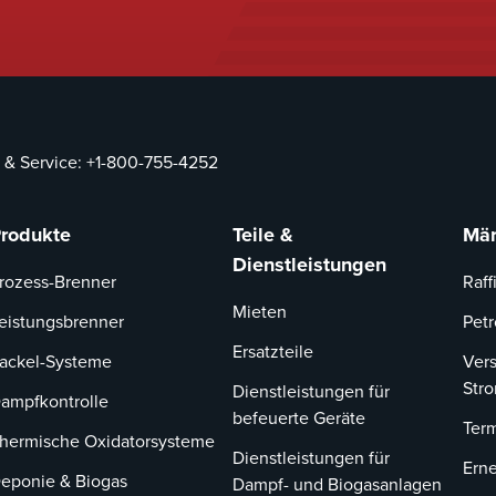
 & Service:
+1-800-755-4252
rodukte
Teile &
Mär
Dienstleistungen
rozess-Brenner
Raff
Mieten
eistungsbrenner
Pet
Ersatzteile
ackel-Systeme
Ver
Str
Dienstleistungen für
ampfkontrolle
befeuerte Geräte
Term
hermische Oxidatorsysteme
Dienstleistungen für
Ern
eponie & Biogas
Dampf- und Biogasanlagen