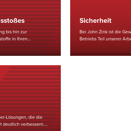
usstoßes
Sicherheit
g bis hin zur
Bei John Zink ist die Ge
toffe in Ihren
Betriebs Teil unserer Arb
gkeiten zur Optimierung
konsequent weit unter d
Auszeichnung mit dem VP
außergewöhnliches Siche
der-Lösungen, die die
t deutlich verbessern.