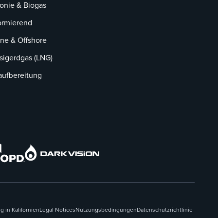
onie & Biogas
ormierend
ne & Offshore
sigerdgas (LNG)
aufbereitung
 in Kalifornien
Legal Notices
Nutzungsbedingungen
Datenschutzrichtlinie