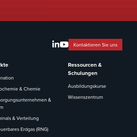
Kontaktieren Sie uns
kte
Ressourcen &
Schulungen
ination
Ausbildungskurse
rochemie & Chemie
Wissenszentrum
sorgungsunternehmen &
om
inals & Verteilung
euerbares Erdgas (RNG)