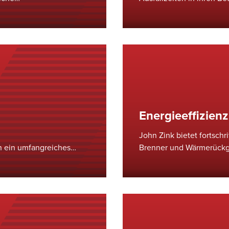
NOx) und Kohlenmonoxid
ihren Prozessen identifiz
l von Branchen zu helfen,
und zuverlässigere Leist
Energieeffizienz
John Zink bietet fortsch
n ein umfangreiches
Brenner und Wärmerückg
s heutigen
helfen, die Energieeffiz
tschrittlichen
optimieren und gleichzei
die Komplexität des
ergleichliche Expertise