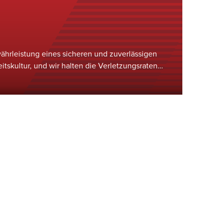
währleistung eines sicheren und zuverlässigen
eitskultur, und wir halten die Verletzungsraten
em Branchendurchschnitt, was durch unsere
P Star of Excellence der OSHA für
rheitsmanagement unterstrichen wird.&nbsp;