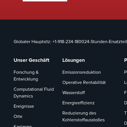
Globaler Hauptsitz:
+1-918-234-1800
24-Stunden-Ersatzteil
Unser Geschäft
Lösungen
P
Forschung &
Emissionsreduktion
P
Entwicklung
Operative Rentabilität
L
Computational Fluid
Wasserstoff
F
Dynamics
Energieeffizienz
D
Ereignisse
Reduzierung des
T
Orte
Kohlenstoffausstoßes
D
Karrieren