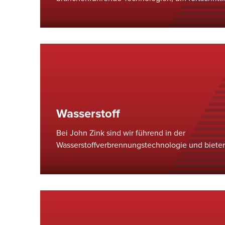
Emissionsreduktionslösungen für Stickoxide (
(CO) zu liefern und so Betreibern einer Vielzah
strenge Umweltvorschriften zu erfüllen.
Wasserstoff
Bei John Zink sind wir führend in der
Wasserstoffverbrennungstechnologie und biete
Produktportfolio, das auf die Anforderungen de
Wasserstoffmarktes zugeschnitten ist. Unsere for
Verbrennungslösungen helfen unseren Kunden, 
Wasserstoffwechsels zu meistern und bieten unv
und Unterstützung.&nbsp;