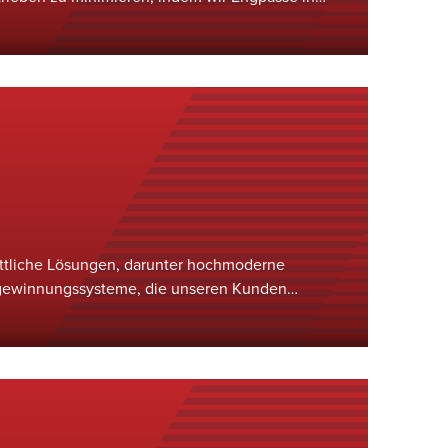
ieren und beseitigen und so eine effizientere
ung erzielen.&nbsp;
rittliche Lösungen, darunter hochmoderne
ewinnungssysteme, die unseren Kunden
ienz in vielen verschiedenen Branchen zu
tig Emissionen und Betriebskosten zu senken.