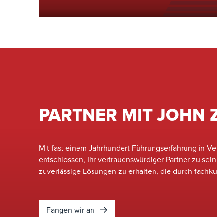
Mit jahrzehntelanger Erfahrung in der Verbrenn
Emissionskontrolle sorgen wir dafür, dass Ihr Betr
sondern auch stets zuverlässig ist.&nbsp;
PARTNER MIT JOHN 
Mit fast einem Jahrhundert Führungserfahrung in Ve
entschlossen, Ihr vertrauenswürdiger Partner zu sei
zuverlässige Lösungen zu erhalten, die durch fachk
Fangen wir an