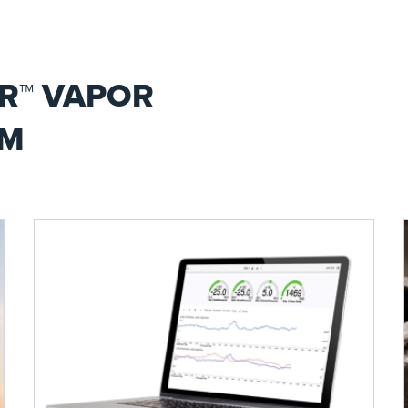
R™ VAPOR
EM