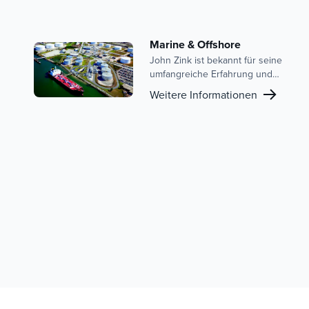
Marine & Offshore
John Zink ist bekannt für seine
umfangreiche Erfahrung und
sein Know-how in den
Weitere Informationen
Bereichen Dampfregelung und
Verbrennungstechnologien für
den Marine- und Offshore-
Markt. Mit einer
nachgewiesenen Erfolgsbilanz
erfolgreicher Projekte bieten
wir eine umfassende
Produktpalette an, darunter
Gasverbrennungseinheiten
(GCUs), Brenner mit niedrigem
NOx-Gehalt, Dampfkessel und
Mehrstoffverbrennungsanlagen.