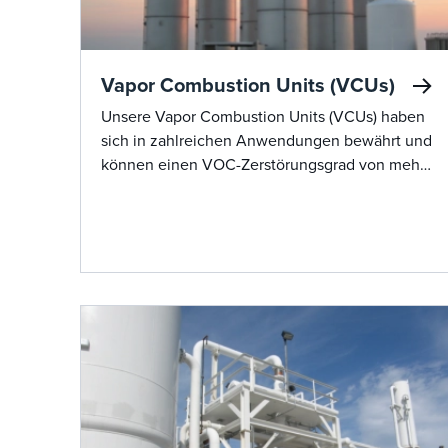
Vapor Combustion Units (VCUs)
Unsere Vapor Combustion Units (VCUs) haben
sich in zahlreichen Anwendungen bewährt und
können einen VOC-Zerstörungsgrad von mehr
als 99,99 % erreichen, was zu
Kohlenwasserstoffemissionen von weniger als
10 mg/l führt.