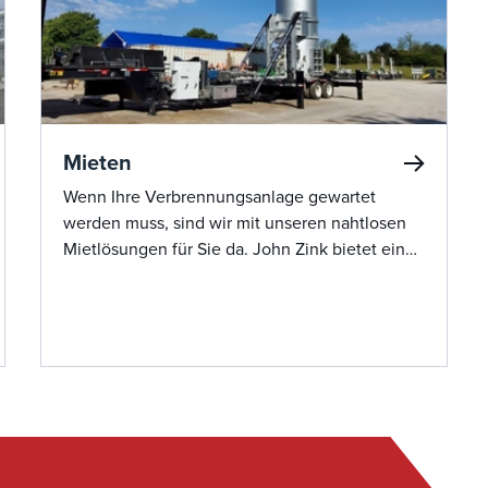
Mieten
Wenn Ihre Verbrennungsanlage gewartet
werden muss, sind wir mit unseren nahtlosen
Mietlösungen für Sie da. John Zink bietet eine
große Auswahl an hochwertigen Mietgeräten,
die sofort einsatzbereit sind. Unser Team sorgt
für einen reibungslosen Installationsprozess,
minimiert Ausfallzeiten und sorgt dafür, dass
Ihr Betrieb ohne Unterbrechung läuft. Mit
branchenführendem Know-how und
hochwertigem Mietequipment sind wir Ihre
One-Stop-Lösung für alle Ihre
Serviceanforderungen.