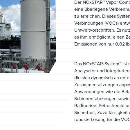
Der NOxSTAR™ Vapor Combu
eine überlegene Verbrennu
zu erreichen. Dieses System
Verbindungen (VOCs) entwic
Umweltvorschriften. Es nutz
es ihm ermöglicht, einen Z
Emissionen von nur 0,02 l
Das NOxSTAR-System™ ist m
Analysator und integrierte
die sich dynamisch an unte
Zusammensetzungen anpasse
Anwendungen wie die Bela
Schienenfahrzeugen sowie d
Raffinerien, Petrochemie u
Sicherheit, Zuverlässigkei
robuste Lösung für die VOC