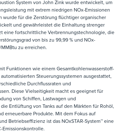
stion System von John Zink wurde entwickelt, um
ngsleistung mit extrem niedrigen NOx-Emissionen
 wurde für die Zerstörung flüchtiger organischer
kelt und gewährleistet die Einhaltung strenger
t eine fortschrittliche Verbrennungstechnologie, die
erstörungsgrad von bis zu 99,99 % und NOx-
b/MMBtu zu erreichen.
it Funktionen wie einem Gesamtkohlenwasserstoff-
n automatisierten Steuerungssystemen ausgestattet,
rschiedliche Durchflussraten und
n. Diese Vielseitigkeit macht es geeignet für
dung von Schiffen, Lastwagen und
ie Entlüftung von Tanks auf den Märkten für Rohöl,
nd erneuerbare Produkte. Mit dem Fokus auf
t und Betriebseffizienz ist das NOxSTAR-System™ eine
-Emissionskontrolle.