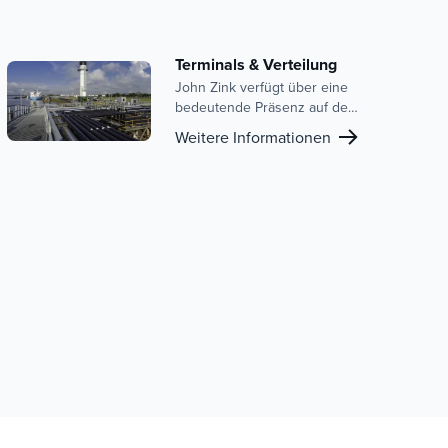
Terminals & Verteilung
John Zink verfügt über eine
bedeutende Präsenz auf dem
Terminal- und
Weitere Informationen
Distributionsmarkt. Unser
Know-how umfasst eine
Reihe von Produkten und
Dienstleistungen, darunter
Gasrückgewinnungseinheiten
(VRUs),
Dampfverbrennungseinheiten
(VCUs) und Komplettsysteme,
die auf komplexe Mehrgeräte-
Setups zugeschnitten sind.