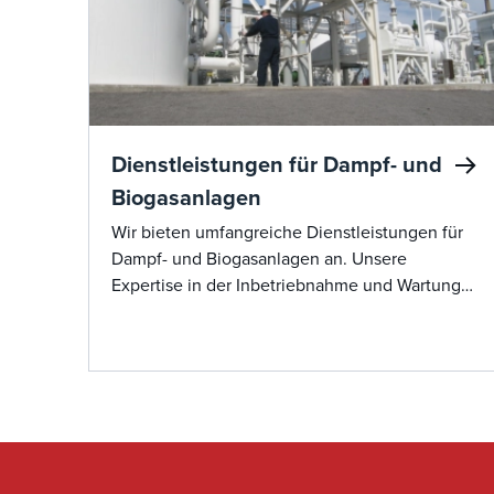
Dienstleistungen für Dampf- und
Biogasanlagen
Wir bieten umfangreiche Dienstleistungen für
Dampf- und Biogasanlagen an. Unsere
Expertise in der Inbetriebnahme und Wartung
von Deponiefackeln,
Dampfrückgewinnungseinheiten und
Dampfverbrennungsanlagen gewährleistet die
Einhaltung gesetzlicher Standards bei
gleichzeitiger Minimierung der Emissionen. Wir
bieten vorbeugende Wartungspläne an, um
unerwartete Ausfallzeiten zu reduzieren und