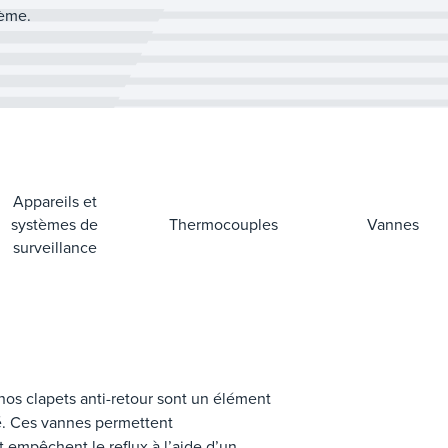
stème.
Appareils et
systèmes de
Thermocouples
Vannes
surveillance
 nos clapets anti-retour sont un élément
té. Ces vannes permettent
empêchent le reflux à l’aide d’un