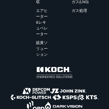
収
ガス(LNG)
エアヒ
ガス処理
ーター
&レキ
ュペレ
ーター
硫黄ソ
リュー
ション