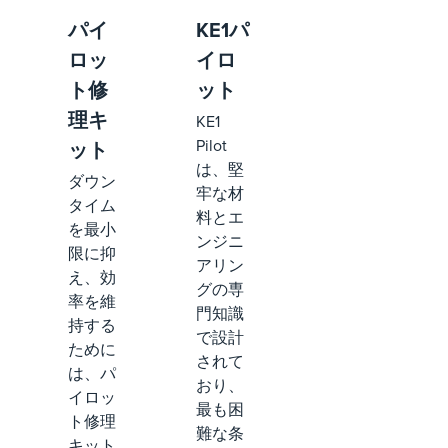
パイ
KE1パ
ロッ
イロ
ト修
ット
理キ
KE1
Pilot
ット
は、堅
ダウン
牢な材
タイム
料とエ
を最小
ンジニ
限に抑
アリン
え、効
グの専
率を維
門知識
持する
で設計
ために
されて
は、パ
おり、
イロッ
最も困
ト修理
難な条
キット