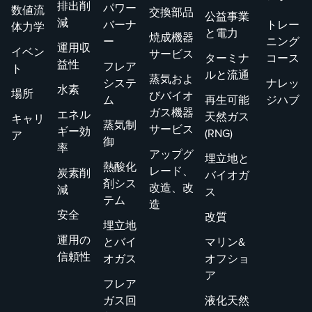
排出削
パワー
数値流
交換部品
公益事業
減
バーナ
トレー
体力学
と電力
焼成機器
ー
ニング
運用収
イベン
サービス
ターミナ
コース
益性
フレア
ト
ルと流通
蒸気およ
システ
ナレッ
水素
場所
びバイオ
ム
再生可能
ジハブ
ガス機器
エネル
天然ガス
キャリ
蒸気制
サービス
ギー効
(RNG)
ア
御
率
アップグ
埋立地と
熱酸化
レード、
炭素削
バイオガ
剤シス
改造、改
減
ス
テム
造
安全
改質
埋立地
運用の
とバイ
マリン&
信頼性
オガス
オフショ
ア
フレア
ガス回
液化天然