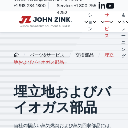
紹
ュ
ツ
ー
+1-918-234-1800
Service:
+1-800-755-
介
ー
&
ス
4252
シ
サ
&
ョ
ー
ト
ン
ビ
レ
ス
ー
ニ
ン
/
/
/
パーツ&サービス
交換部品
埋立
グ
地およびバイオガス部品
埋立地およびバ
イオガス部品
当社の幅広い蒸気燃焼および蒸気回収部品には、