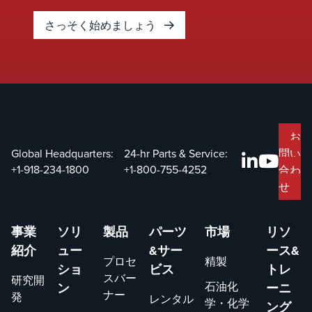
さっそく始めましょう
お
Global Headquarters:
24-hr Parts & Service:
問い
+1-918-234-1800
+1-800-755-4252
合わ
せ
事業
ソリ
製品
パーツ
市場
リソ
紹介
ュー
&サー
ース&
プロセ
精製
ショ
ビス
トレ
スバー
研究開
石油化
ン
ーニ
ナー
発
レンタル
学・化学
ング