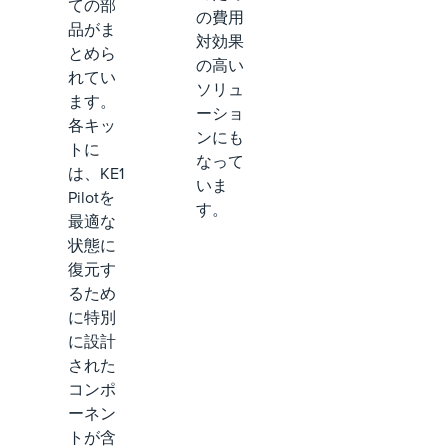
ての部
の費用
品がま
対効果
とめら
の高い
れてい
ソリュ
ます。
ーショ
各キッ
ンにも
トに
なって
は、KE1
いま
Pilotを
す。
最適な
状態に
復元す
るため
に特別
に設計
された
コンポ
ーネン
トが含