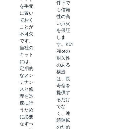
件下で
を手元
も信頼
に置い
性の高
ておく
い点火
ことが
を保証
不可欠
しま
です。
す。KE1
当社の
Pilotの
キット
耐久性
には、
のある
定期的
構造
なメン
は、長
テナン
寿命を
スと修
提供す
理を迅
るだけ
速に行
でな
うため
く、連
に必要
続運転
なすべ
のため