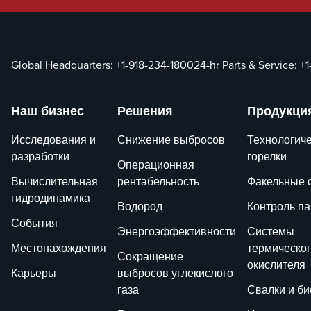
Global Headquarters:
+1-918-234-1800
24-hr Parts & Service:
+1
Наш бизнес
Решения
Продукци
Исследования и
Снижение выбросов
Технологич
разработки
горелки
Операционная
Вычислительная
рентабельность
Факельные 
гидродинамика
Водород
Контроль п
События
Энергоэффективности
Системы
Местонахождения
термическо
Сокращение
окислителя
Карьеры
выбросов углекислого
газа
Свалки и би