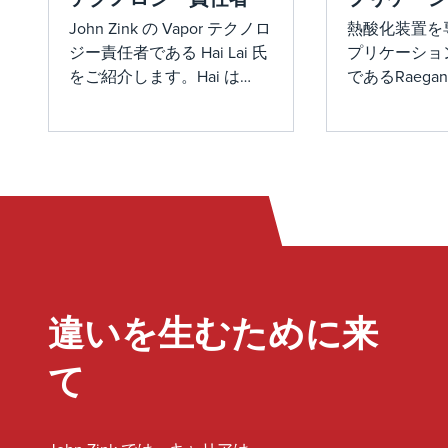
ジニア
John Zink の Vapor テクノロ
熱酸化装置を
ジー責任者である Hai Lai 氏
プリケーショ
をご紹介します。Hai は
であるRaegan
2013 年にインターンとして
介します。20
スタートし、優れた設備、
ーンとしてス
企業文化、友情から残留を
イガンは、私
決意する前に、業界での経
スの価値を体
験を求めました。長年にわ
イムのエンジ
たり、彼はプロジェクト管
ました。彼女
理からプロセスエンジニア
神と卓越性へ
リングに移行し、最終的に
は、顧客が複
は蒸気制御チームの技術責
クトをナビゲ
任者になりました。ジョ
タマイズされ
違いを生むために来
ン・ジンクでの彼の旅は、
ョンを見つけ
継続的な学習、指導、そし
ます。レイガ
て
てNOxSTAR™低NOx燃焼器技
ノベーション
術のような革新的なプロジ
いた起業家精
ェクトへの貢献によって特
ることで私た