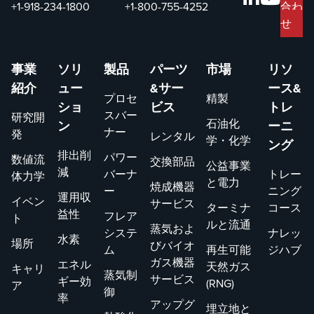
+1-918-234-1800
+1-800-755-4252
合わ
せ
事業
ソリ
製品
パーツ
市場
リソ
紹介
ュー
&サー
ース&
プロセ
精製
ショ
ビス
トレ
スバー
研究開
石油化
ン
ーニ
ナー
発
レンタル
学・化学
ング
排出削
パワー
数値流
交換部品
公益事業
減
バーナ
トレー
体力学
と電力
焼成機器
ー
ニング
運用収
イベン
サービス
ターミナ
コース
益性
フレア
ト
ルと流通
蒸気およ
システ
ナレッ
水素
場所
びバイオ
ム
再生可能
ジハブ
ガス機器
エネル
天然ガス
キャリ
蒸気制
サービス
ギー効
(RNG)
ア
御
率
アップグ
埋立地と