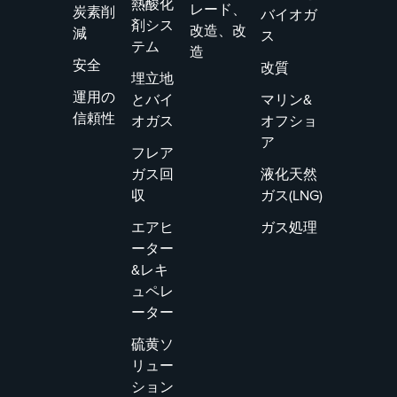
熱酸化
レード、
炭素削
バイオガ
剤シス
改造、改
減
ス
テム
造
安全
改質
埋立地
運用の
とバイ
マリン&
信頼性
オガス
オフショ
ア
フレア
ガス回
液化天然
収
ガス(LNG)
エアヒ
ガス処理
ーター
&レキ
ュペレ
ーター
硫黄ソ
リュー
ション