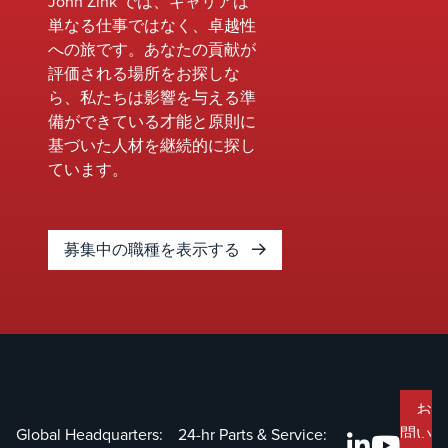
John Zink では、キャリアは
徴づけられてきました。
献しているジ
単なる仕事ではなく、卓越性
の成長機会と
への旅です。あなたの貢献が
を浮き彫りに
評価される場所をお探しな
ら、私たちは影響を与える準
備ができている才能と原則に
基づいた人材を継続的に探し
ています。
募集中の職種を表示する
お
問い
Global Headquarters:
24-hr Parts & Service: