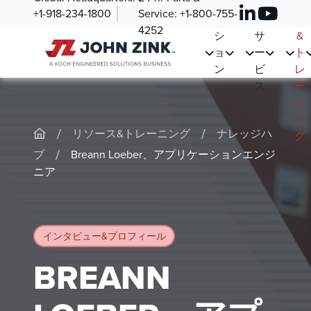
紹
ュ
ツ
ー
+1-918-234-1800
Service:
+1-800-755-
介
ー
&
ス
4252
シ
サ
&
ョ
ー
ト
ン
ビ
レ
ス
ー
ニ
ン
/
/
リソース&トレーニング
ナレッジハ
グ
/
ブ
Breann Loeber、アプリケーションエンジ
ニア
インタビュー&プロフィール
BREANN