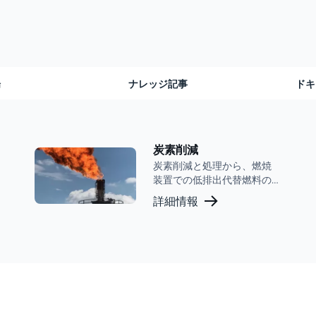
場
ナレッジ記事
ドキ
炭素削減
炭素削減と処理から、燃焼
装置での低排出代替燃料の
燃焼まで、John Zinkは施設
詳細情報
のパフォーマンスを最適化
する実証済みの能力を持っ
ています。