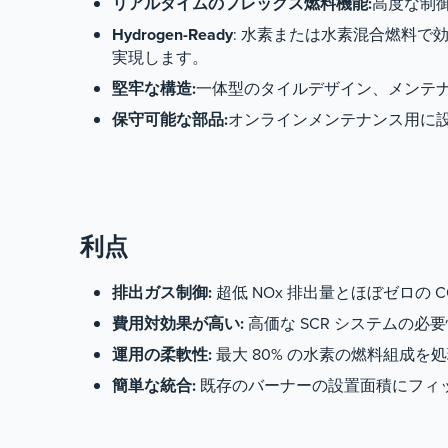
リアルタイムのフレックス燃料機能:
高度な制
Hydrogen-Ready
: 水素または水素混合燃料
実現します。
堅牢な構造:
一体型のタイルデザイン、メンテ
保守可能な部品:
オンラインメンテナンス用に
利点
排出ガス制御:
超低 NOx 排出量とほぼゼロの
費用対効果が高い:
高価な SCR システムの
運用の柔軟性:
最大 80% の水素の燃料組成
簡単な統合:
既存のバーナーの設置面積にフィ