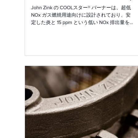
John Zink の COOLスター® バーナーは、超低
NOx ガス燃焼用途向けに設計されており、安
定した炎と 15 ppm という低い NOx 排出量を
実現します。