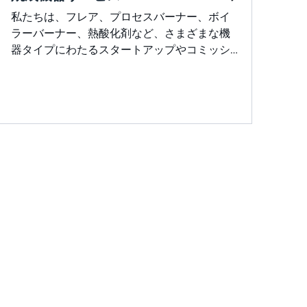
私たちは、フレア、プロセスバーナー、ボイ
ラーバーナー、熱酸化剤など、さまざまな機
器タイプにわたるスタートアップやコミッシ
ョニングからトラブルシューティングまで、
あらゆる燃焼機器サービスを提供していま
す。燃焼チューニングに関する当社の専門知
識は、最適なパフォーマンス、安全性の向
上、排出ガスの削減、および機器の寿命の延
長を保証します。経験豊富なチームが常駐す
ることで、問題を迅速に解決し、ダウンタイ
ムを最小限に抑えます。