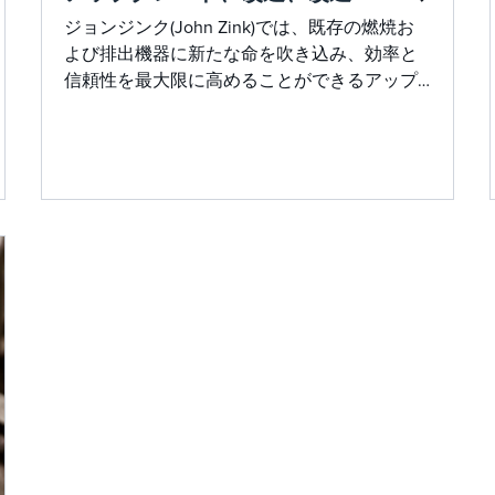
ジョンジンク(John Zink)では、既存の燃焼お
よび排出機器に新たな命を吹き込み、効率と
信頼性を最大限に高めることができるアップ
グレード、レトロフィット、および改造を専
門としています。当社の専門家チームは、お
客様のサイトや施設と緊密に連携して、現在
の機器を評価し、パフォーマンスを向上さ
せ、安全性を向上させ、システムを完全に交
換することなく進化する環境基準を満たす機
会を特定できます。&nbsp;