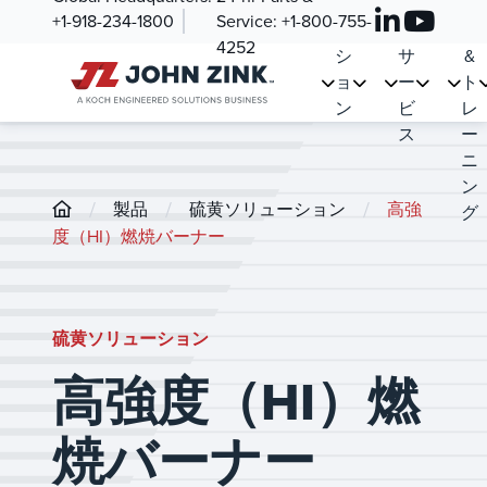
紹
ュ
ツ
ー
+1-918-234-1800
Service:
+1-800-755-
介
ー
&
ス
4252
シ
サ
&
ョ
ー
ト
ン
ビ
レ
ス
ー
ニ
ン
/
/
/
製品
硫黄ソリューション
高強
グ
度（HI）燃焼バーナー
硫黄ソリューション
高強度（HI）燃
焼バーナー