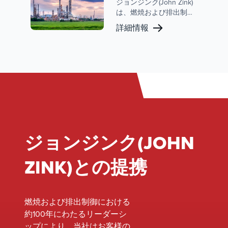
ています。環境コンプラ
ジョンジンク(John Zink)
イアンス、業務効率、顧
は、燃焼および排出制御
客サポートに対する当社
の世界的リーダーであ
詳細情報
の取り組みにより、当社
り、精製市場で強い存在
はこの分野で信頼できる
感を示しています。当社
パートナーとしての地位
の広範なポートフォリオ
を確立しています。
には、精製作業の運用効
率、安全性、および環境
コンプライアンスを強化
するように設計された高
度なプロセスバーナー、
フレア、および蒸気制御
システムが含まれます。
ジョンジンク(JOHN
ZINK)との提携
燃焼および排出制御における
約100年にわたるリーダーシ
ップにより、当社はお客様の