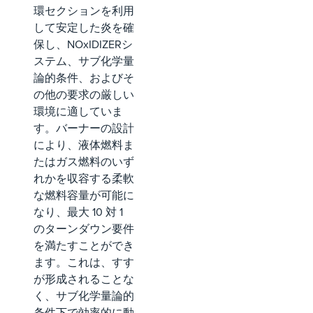
環セクションを利用
して安定した炎を確
保し、NOxIDIZERシ
ステム、サブ化学量
論的条件、およびそ
の他の要求の厳しい
環境に適していま
す。バーナーの設計
により、液体燃料ま
たはガス燃料のいず
れかを収容する柔軟
な燃料容量が可能に
なり、最大 10 対 1
のターンダウン要件
を満たすことができ
ます。これは、すす
が形成されることな
く、サブ化学量論的
条件下で効率的に動