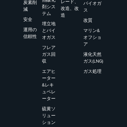
レード、
炭素削
バイオガ
剤シス
改造、改
減
ス
テム
造
安全
改質
埋立地
運用の
とバイ
マリン&
信頼性
オガス
オフショ
ア
フレア
ガス回
液化天然
収
ガス(LNG)
エアヒ
ガス処理
ーター
&レキ
ュペレ
ーター
硫黄ソ
リュー
ション