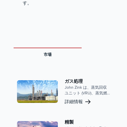
す。
市場
ガス処理
John Zink は、蒸気回収
ユニット (VRU)、蒸気燃
焼ユニット (VCU)、フル
詳細情報
パッケージ システムな
ど、ガス処理業界のニー
ズを満たすように調整さ
れた幅広い製品を提供し
精製