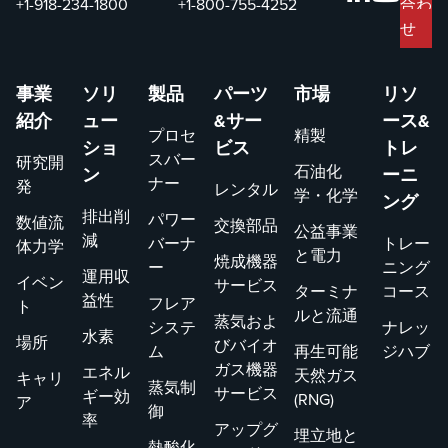
+1-918-234-1800
+1-800-755-4252
合わ
せ
事業
ソリ
製品
パーツ
市場
リソ
紹介
ュー
&サー
ース&
プロセ
精製
ショ
ビス
トレ
スバー
研究開
石油化
ン
ーニ
ナー
発
レンタル
学・化学
ング
排出削
パワー
数値流
交換部品
公益事業
減
バーナ
トレー
体力学
と電力
焼成機器
ー
ニング
運用収
イベン
サービス
ターミナ
コース
益性
フレア
ト
ルと流通
蒸気およ
システ
ナレッ
水素
場所
びバイオ
ム
再生可能
ジハブ
ガス機器
エネル
天然ガス
キャリ
蒸気制
サービス
ギー効
(RNG)
ア
御
率
アップグ
埋立地と
熱酸化