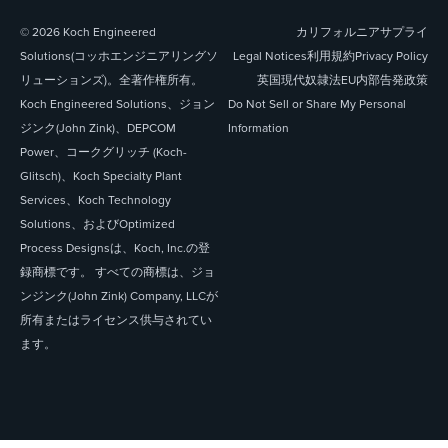
© 2026 Koch Engineered
カリフォルニアサプライ
Solutions(コッホエンジニアリングソ
Legal Notices
利用規約
Privacy Policy
リューションズ)。全著作権所有。
英国現代奴隷法
EU内部告発政策
Koch Engineered Solutions、ジョン
Do Not Sell or Share My Personal
ジンク(John Zink)、DEPCOM
Information
Power、コークグリッチ (Koch-
Glitsch)、Koch Specialty Plant
Services、Koch Technology
Solutions、およびOptimized
Process Designsは、Koch, Inc.の登
録商標です。 すべての商標は、ジョ
ンジンク(John Zink) Company, LLCが
所有またはライセンス供与されてい
ます。