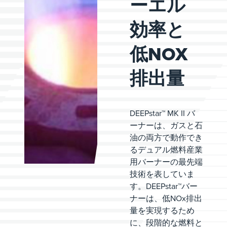
ーエル
効率と
低NOX
排出量
DEEPstar™
MK II バ
ーナーは、ガスと石
油の両方で動作でき
るデュアル燃料産業
用バーナーの最先端
技術を表していま
す。
DEEPstar™
バー
ナーは、低NOx排出
量を実現するため
に、段階的な燃料と