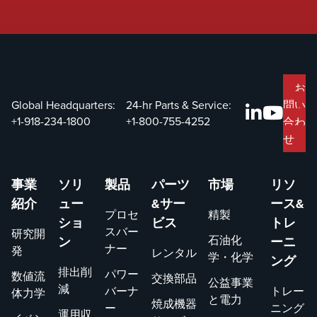
お
Global Headquarters:
24-hr Parts & Service:
問い
+1-918-234-1800
+1-800-755-4252
合わ
せ
事業
ソリ
製品
パーツ
市場
リソ
紹介
ュー
&サー
ース&
プロセ
精製
ショ
ビス
トレ
スバー
研究開
石油化
ン
ーニ
ナー
発
レンタル
学・化学
ング
排出削
パワー
数値流
交換部品
公益事業
減
バーナ
トレー
体力学
と電力
焼成機器
ー
ニング
運用収