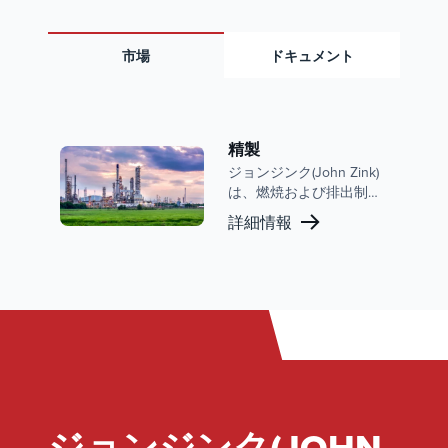
市場
ドキュメント
精製
ジョンジンク(John Zink)
は、燃焼および排出制御
の世界的リーダーであ
詳細情報
り、精製市場で強い存在
感を示しています。当社
の広範なポートフォリオ
には、精製作業の運用効
率、安全性、および環境
コンプライアンスを強化
するように設計された高
度なプロセスバーナー、
フレア、および蒸気制御
システムが含まれます。
ジョンジンク(JOHN