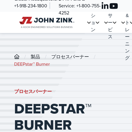
紹
ュ
ツ
ー
+1-918-234-1800
Service:
+1-800-755-
介
ー
&
ス
4252
シ
サ
&
ョ
ー
ト
ン
ビ
レ
ス
ー
ニ
ン
/
/
/
製品
プロセスバーナー
グ
DEEPstar™ Burner
プロセスバーナー
DEEPSTAR™
BURNER