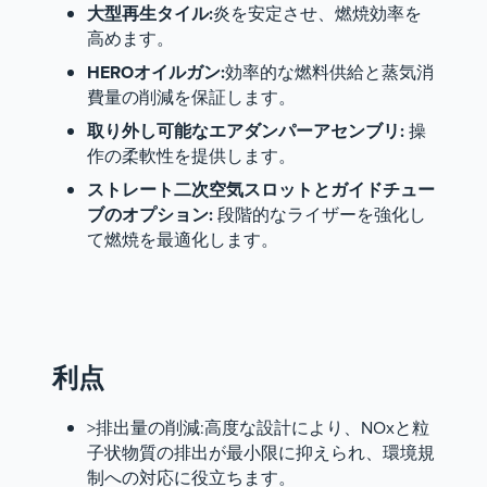
大型再生タイル:
炎を安定させ、燃焼効率を
高めます。
HEROオイルガン:
効率的な燃料供給と蒸気消
費量の削減を保証します。
取り外し可能なエアダンパーアセンブリ:
操
作の柔軟性を提供します。
ストレート二次空気スロットとガイドチュー
ブのオプション:
段階的なライザーを強化し
て燃焼を最適化します。
利点
>排出量の削減:高度な設計により、NOxと粒
子状物質の排出が最小限に抑えられ、環境規
制への対応に役立ちます。