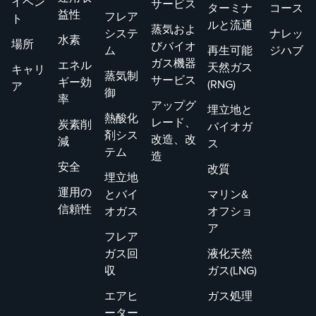
イベン
サービス
ターミナ
コース
益性
フレア
ト
ルと流通
蒸気およ
システ
ナレッ
水素
場所
びバイオ
ム
再生可能
ジハブ
ガス機器
エネル
天然ガス
キャリ
蒸気制
サービス
ギー効
(RNG)
ア
御
率
アップグ
埋立地と
熱酸化
レード、
炭素削
バイオガ
剤シス
改造、改
減
ス
テム
造
安全
改質
埋立地
運用の
とバイ
マリン&
信頼性
オガス
オフショ
ア
フレア
ガス回
液化天然
収
ガス(LNG)
エアヒ
ガス処理
ーター