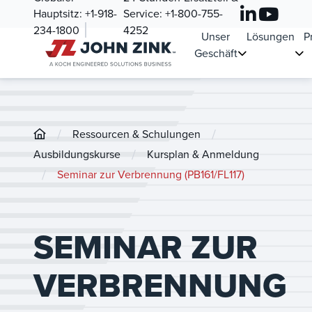
Hauptsitz:
+1-918-
Service:
+1-800-755-
234-1800
4252
Unser
Lösungen
P
Geschäft
/
/
Ressourcen & Schulungen
/
Ausbildungskurse
Kursplan & Anmeldung
/
Seminar zur Verbrennung (PB161/FL117)
SEMINAR ZUR
VERBRENNUNG