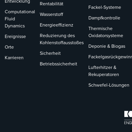
Entwicklung
Air Pollutants (HON), die
Betrieb am best
Rentabilität
Fackel-Systeme
mehr als 200 Anlagen
geeignet ist.
Computational
Wasserstoff
betreffen und auf
Dampfkontrolle
Fluid
Substanzen abzielen, die
Energieeffizienz
Dynamics
Thermische
die synthetische
Reduzierung des
Oxidatorsysteme
Ereignisse
organisch-chemische
Kohlenstoffausstoßes
Herstellungsindustrie
Deponie & Biogas
Orte
(SCOMI) betreffen. Eine der
Sicherheit
Fackelgasrückgewin
Karrieren
größten
Betriebssicherheit
Herausforderungen bei
Lufterhitzer &
diesen Vorschriften ist die
Rekuperatoren
Vorhersage der
Schwefel-Lösungen
Emissionsraten von
Dioxinen und Furanen
(CDD/CDF).