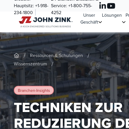
Hauptsitz:
+1-918-
Service:
+1-800-755-
234-1800
4252
Unser
Lösungen
P
Geschäft
/
/
Ressourcen & Schulungen
/
Wissenszentrum
Branchen-Insights
TECHNIKEN ZUR
REDUZIERUNG D