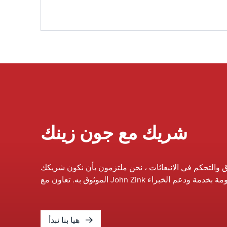
مما يزيد من الكفاءة والموثوقية. يمكن لفريق
الخبراء لدينا العمل عن كثب مع موقعك أو منشأتك
لتقييم معداتك الحالية وتحديد الفرص لتحسين الأداء
وتحسين السلامة وتلبية المعايير البيئية المتطورة
دون الحاجة إلى استبدال النظام بالكامل.&nbsp;
شريك مع جون زينك
 والتحكم في الانبعاثات ، نحن ملتزمون بأن نكون شريكك
هيا بنا نبدأ