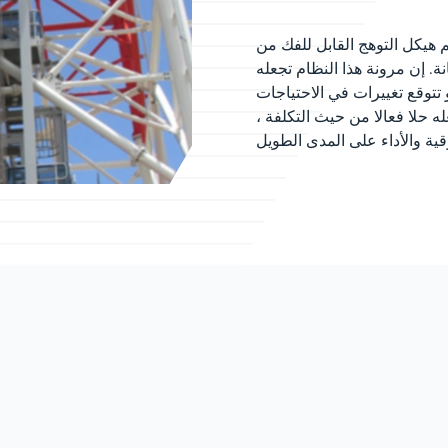
وهج القابل للفك من John Zink لتسهيل الوصول المريح للصيانة
ة. إن مرونة هذا النظام تجعله
 تتوقع تغييرات في الاحتياجات
له حلا فعالا من حيث التكلفة ،