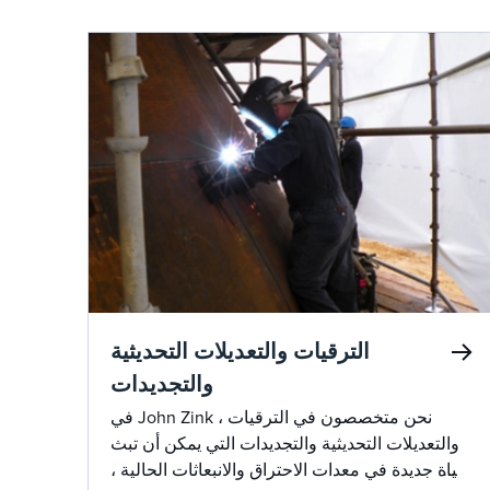
تصميم John Zink المبتكر الموثوقية والفعالية ، مما
يجعل مشاعل البخار الخاصة بهم حلا موثوقا به
لصناعات مثل النفط والغاز والبتروكيماويات
والتكرير.
الترقيات والتعديلات التحديثية
والتجديدات
في John Zink ، نحن متخصصون في الترقيات
والتعديلات التحديثية والتجديدات التي يمكن أن تبث
حياة جديدة في معدات الاحتراق والانبعاثات الحالية ،