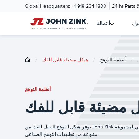
Global Headquarters:
+1-918-234-1800
24-hr Parts 
لول
أعمالنا
/
/
/
أنظمة التوهج
هيكل مضيئة قابل للفك
أنظمة التوهج
 مضيئة قابل للفك
يوفر هيكل التوهج القابل للفك من John Zink المرونة وسهولة الصيانة والأداء الفعال ، مما يجعله الحل المثالي لمجموعة
متنوعة من تطبيقات التوهج الصناعي.