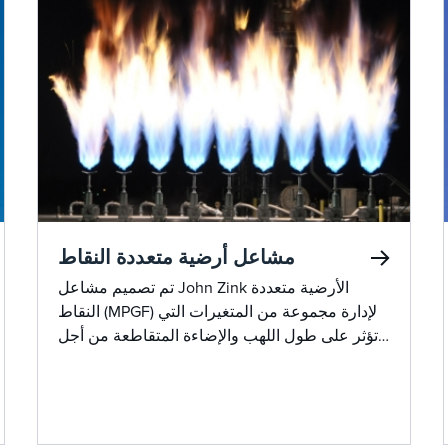
مشاعل أرضية متعددة النقاط
تم تصميم مشاعل John Zink الأرضية متعددة
النقاط (MPGF) لإدارة مجموعة من المتغيرات التي
تؤثر على طول اللهب والإضاءة المتقاطعة من أجل
التشغيل الآمن والفعال. باستخدام الأدوات الهندسية
المتقدمة ومنشأة اختبار موقد LRGO واسعة النطاق
، تقدم John Zink أحدث أنظمة التوهج المدعومة
بعقود من الخبرة الميدانية.