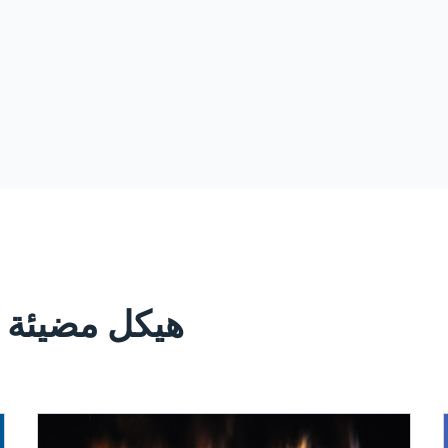
العملاء يضعنا كشريك موثوق به
في هذا القطاع.
RELATED TO هيكل مض