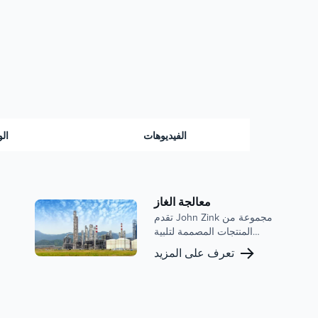
الفيديوهات
الو
معالجة الغاز
تقدم John Zink مجموعة من
المنتجات المصممة لتلبية
احتياجات صناعة معالجة الغاز ،
تعرف على المزيد
بما في ذلك وحدات استرداد
البخار (VRU) ووحدات احتراق
البخار (VCU) وأنظمة الحزمة
الكاملة. إن التزامنا بالامتثال
البيئي والكفاءة التشغيلية ودعم