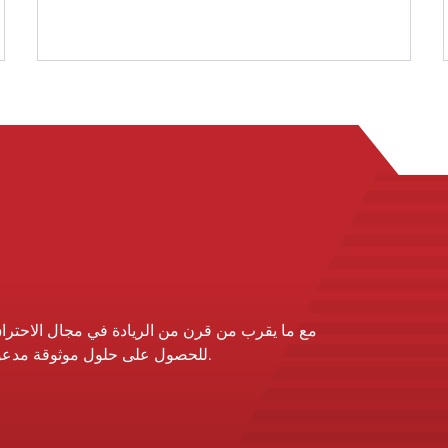
مما يقلل من وقت التوقف عن العمل ويحافظ على
تشغيل عملياتك دون انقطاع. من خلال الخبرة
الرائدة في الصناعة ومعدات التأجير عالية الجودة ،
نحن الحل الشامل لجميع احتياجات الخدمة الخاصة
بك.
مع ما يقرب من قرن من الريادة في مجال الاحتراق
الموثوق به. تعاون مع John Zink للحصول على حلول موثوقة مدعومة بخدمة ودعم الخبراء.