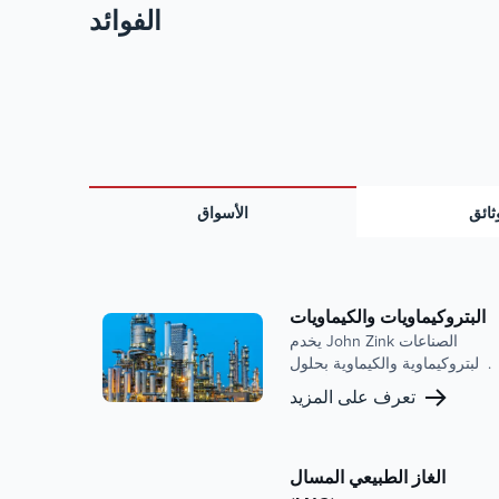
الفوائد
ثائق
الأسواق
البتروكيماويات والكيماويات
يخدم John Zink الصناعات
البتروكيماوية والكيماوية بحلول
الاحتراق المتقدمة وأنظمة
تعرف على المزيد
التحكم في الانبعاثات. مع
التركيز على تقليل الانبعاثات
وتحسين الكفاءة وتعزيز
السلامة ، فإن خبرتنا مدعومة
الغاز الطبيعي المسال
بسمعة قوية وتاريخ من الابتكار