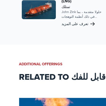
(LNG)
في هذا القطاع.
تمتلك
John Zink حلولا متقدمة ، بما
في ذلك أنظمة التوهجات
واستعادة البخار ، المصممة
تعرف على المزيد
لتحسين عمليات الغاز الطبيعي
المسال وضمان الامتثال للوائح
البيئية الصارمة. إن التزام John
Zink بالابتكار والنهج الذي يركز
على العملاء قد وضع الشركة
كشريك موثوق به لمشاريع الغاز
الطبيعي المسال في جميع أنحاء
العالم.
ADDITIONAL OFFERINGS
يئة قابل للفك