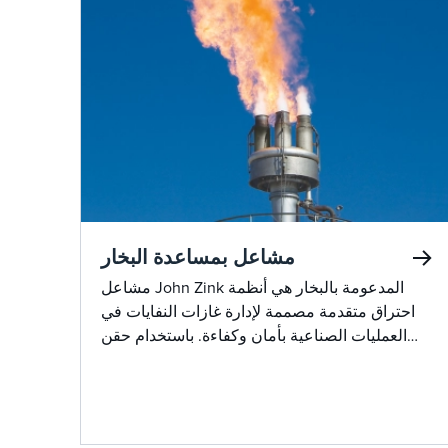
مشاعل بمساعدة البخار
مشاعل John Zink المدعومة بالبخار هي أنظمة
احتراق متقدمة مصممة لإدارة غازات النفايات في
العمليات الصناعية بأمان وكفاءة. باستخدام حقن
البخار ، تعزز هذه المشاعل خلط الهواء وغازات
النفايات ، مما يعزز الاحتراق الكامل بأقل قدر من
الدخان. هذا لا يساعد فقط في تلبية اللوائح البيئية
الصارمة ولكن أيضا تحسين الأداء التشغيلي. يضمن