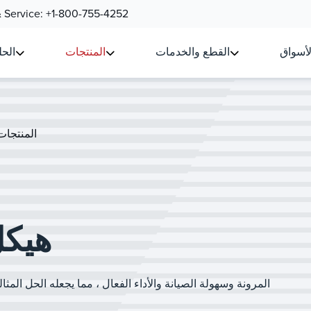
& Service:
+1-800-755-4252
لأسواق
القطع والخدمات
المنتجات
الح
المنتجات
هيكل