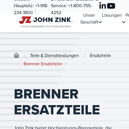
Hauptsitz:
+1-918-
Service:
+1-800-755-
234-1800
4252
Unser
Lösungen
P
Geschäft
/
/
Teile & Dienstleistungen
Ersatzteile
/
Brenner Ersatzteile
BRENNER
ERSATZTEILE
John Zink bietet Hochleistungs-Brennerteile, die