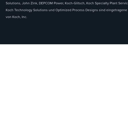
Solutions, John Zink, DEPCOM Power, Koch-Glitsch, Koch Specialty Plant Servic
Koch Technology Solutions und Optimized Process Designs sind eingetragene
von Koch, Inc.