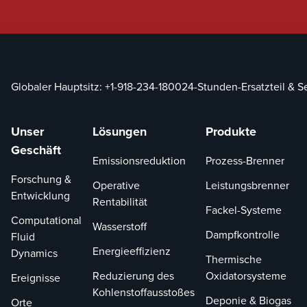
Globaler Hauptsitz:
+1-918-234-1800
24-Stunden-Ersatzteil & S
Unser
Lösungen
Produkte
Geschäft
Emissionsreduktion
Prozess-Brenner
Forschung &
Operative
Leistungsbrenner
Entwicklung
Rentabilität
Fackel-Systeme
Computational
Wasserstoff
Dampfkontrolle
Fluid
Energieeffizienz
Dynamics
Thermische
Reduzierung des
Oxidatorsysteme
Ereignisse
Kohlenstoffausstoßes
Deponie & Biogas
Orte