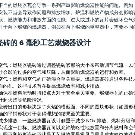
不当的燃烧器瓦会导致一系列严重影响燃烧器性能的问题。例如
安装不当会导致作问题和排放增加。炉温和燃烧产物成分会影响
状、燃烧能力和排放方面的性能。过大或过小的瓦片会破坏空气
对于向下燃烧的燃烧器，例如在向下燃烧的重整器中，需要不同
瓷砖的 6 毫秒工艺燃烧器设计
空气：燃烧器瓷砖通过调整瓷砖喉部的大小来帮助调节气流，以
寸会影响过多的空气和压降，从而影响燃烧器的运行和效率。
空气：燃料和空气的正确混合至关重要。燃烧器瓷砖通过各种技
面的孔。这些技术旨在提高燃烧效率和减少排放。
确保在燃料流动时持续点火对于安全至关重要。燃烧器瓦的正确
升起火焰等危险情况。
瓷砖出口的形状决定了火焰的横截面。不同的图块形状（如圆形
确的平铺形状对于获得理想的结果至关重要。
减少排放：一些燃烧器瓦设计侧重于减少 NOx 排放。燃料分级
实现这一目标。燃烧器瓦可以允许战略性地放置和分离燃料和空气，
：圆形和矩形瓷砖形状是工艺燃烧器最常见且最具成本效益的选