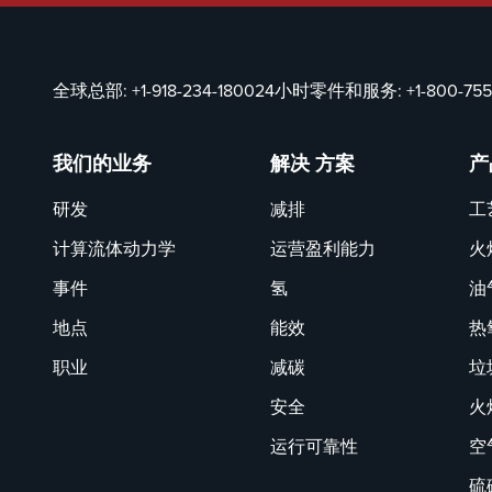
全球总部:
+1-918-234-1800
24小时零件和服务:
+1-800-75
我们的业务
解决 方案
产
研发
减排
工
计算流体动力学
运营盈利能力
火
事件
氢
油
地点
能效
热
职业
减碳
垃
安全
火
运行可靠性
空
硫