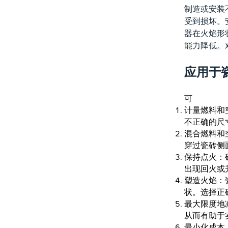
制造或安装
受到损坏。
器在火焰形
能力降低。
应用于
可
计量燃料和
不正确的尺
混合燃料和
穿过瓷砖侧
保持点火：
出现回火或
塑造火焰：
状。选择正
最大限度地
从而有助于
最小化成本