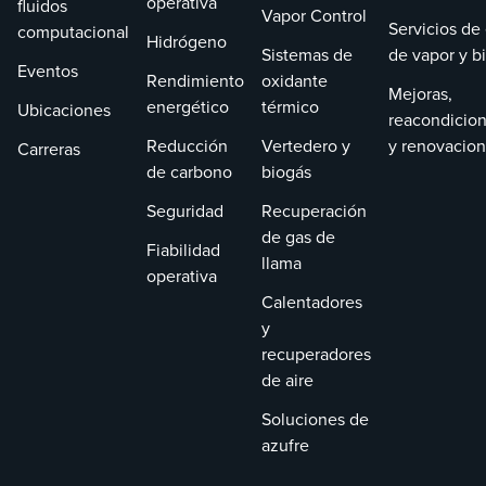
operativa
fluidos
Vapor Control
Servicios de
computacional
Hidrógeno
Sistemas de
de vapor y b
Eventos
Rendimiento
oxidante
Mejoras,
energético
térmico
Ubicaciones
reacondicio
Reducción
Vertedero y
y renovacio
Carreras
de carbono
biogás
Seguridad
Recuperación
de gas de
Fiabilidad
llama
operativa
Calentadores
y
recuperadores
de aire
Soluciones de
azufre