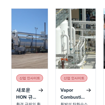
산업 인사이트
산업 인사이트
새로운
Vapor
HON 규정
Combustion
이
Units(VCU)
환경 규제의 환
휘발성 탄화수소