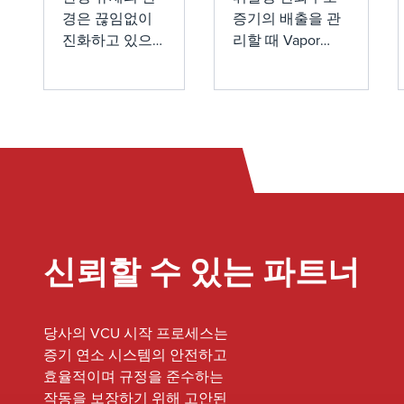
경은 끊임없이
증기의 배출을 관
Thermal
및 Vapor
진화하고 있으
리할 때 Vapor
Oxidizer
Recovery
며, 이러한 변화
Combustion
설계에 미
Units
에 앞서 나가는
Units(VCU)와
치는 영향
(VRUs) 중에
것은 유해 배출
Vapor Recovery
물을 다루는 산
Units (VRUs) 사이
이해
서 선택: 작
업에 매우 중요
의 선택은 중요한
업에 대한 올
합니다. 최근 규
결정입니다. 특정
바른 결정 내
제 변경의 주요
작업에 적합한 시
리기
초점은 200개
스템을 결정하는
이상의 시설에
데 도움이 되는 주
영향을 미치고
요 고려 사항을 살
신뢰할 수 있는 파트너
합성 유기 화학
펴보겠습니다.
제조 산업
(SCOMI)에 영향
당사의 VCU 시작 프로세스는
을 미치는 물질
증기 연소 시스템의 안전하고
을 대상으로 하
효율적이며 규정을 준수하는
는 유해 대기 오
작동을 보장하기 위해 고안된