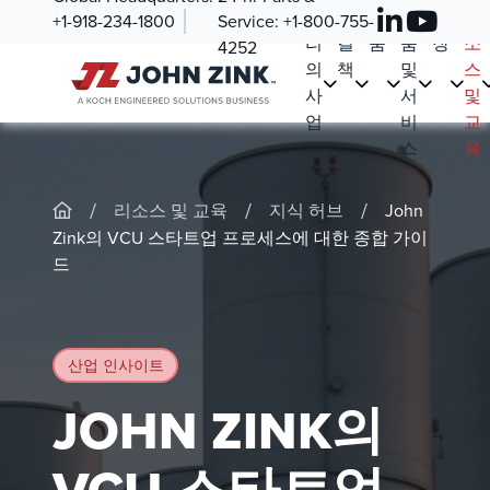
우
해
제
부
시
리
+1-918-234-1800
Service:
+1-800-755-
리
결
품
품
장
소
4252
의
책
및
스
사
서
및
업
비
교
스
육
/
/
/
리소스 및 교육
지식 허브
John
Zink의 VCU 스타트업 프로세스에 대한 종합 가이
드
산업 인사이트
JOHN ZINK의