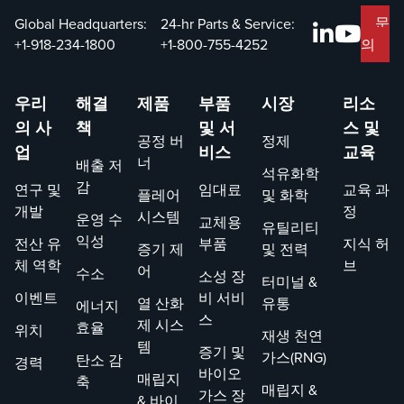
문
Global Headquarters:
24-hr Parts & Service:
+1-918-234-1800
+1-800-755-4252
의
우리
해결
제품
부품
시장
리소
의 사
책
및 서
스 및
공정 버
정제
업
비스
교육
너
배출 저
석유화학
감
연구 및
임대료
교육 과
플레어
및 화학
개발
정
시스템
운영 수
교체용
유틸리티
익성
전산 유
부품
지식 허
증기 제
및 전력
체 역학
브
어
수소
소성 장
터미널 &
이벤트
비 서비
열 산화
유통
에너지
스
제 시스
효율
위치
재생 천연
템
증기 및
가스(RNG)
탄소 감
경력
바이오
매립지
축
매립지 &
가스 장
& 바이