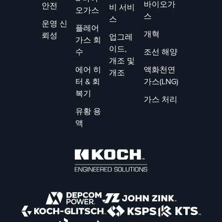
바이오가
안전
비 서비
오가스
스
스
운영 신
플레어
개혁
뢰성
업그레
가스 회
이드,
수
조선 해양
개조 및
에어 히
액화천연
개조
터 & 회
가스(LNG)
복기
가스 처리
유황 용
액