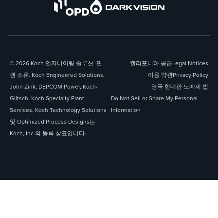
© 2026 Koch 엔지니어링 솔루션. 판
캘리포니아 공급
Legal Notices
권 소유. Koch Engineered Solutions,
이용 약관
Privacy Policy
John Zink, DEPCOM Power, Koch-
영국 현대판 노예제 법
Glitsch, Koch Specialty Plant
Do Not Sell or Share My Personal
Services, Koch Technology Solutions
Information
및 Optimized Process Designs는
Koch, Inc.의 등록 상표입니다.