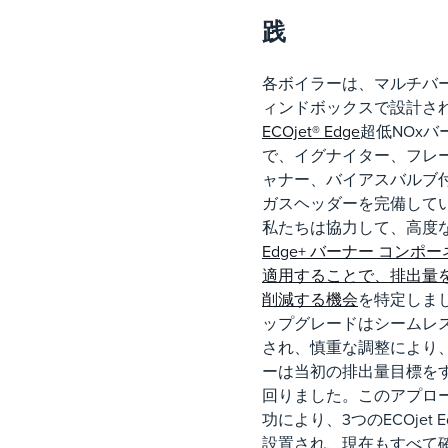
践
各ボイラーは、マルチバ
ィンドボックスで設計さ
ECOjet® Edge
超低NOxバ
で、イグナイター、フレ
ャナー、バイアスバルブ
ガスヘッダーを完備して
私たちは協力して、高度
Edge+ バーナー コンポ
適用することで、排出量
削減する機会
を特定しま
ップグレードはシームレ
され、慎重な調整により
ーは当初の排出量目標を
回りました。このアプロ
功により、3つのECOjet E
設置され、現在もすべて