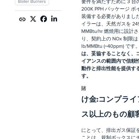
要件を満たすために 3 台の
Boiler Burners
200K PPH パッケージ 
装備する必要がありまし
イラーは、天然ガスを 24
MMBtu/hr 燃焼用に設計
り、契約上の NOx 制限は 0
lb/MMBtu (~40ppm) です
は、妥協することなく、
イアンスの範囲内で信頼
動作と排出性能を提供す
す。
賭
け金:コンプライ
ス以上のもの顧
にとって、排出ガス保証
ことは、規制ボックスに