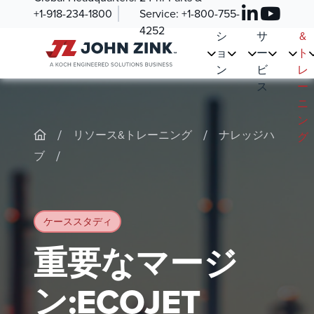
紹
ュ
ツ
ー
+1-918-234-1800
Service:
+1-800-755-
介
ー
&
ス
4252
シ
サ
&
ョ
ー
ト
ン
ビ
レ
ス
ー
ニ
ン
/
/
リソース&トレーニング
ナレッジハ
グ
/
ブ
ケーススタディ
重要なマージ
ン:ECOJET