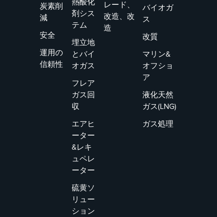
熱酸化
レード、
炭素削
化され、PREPA
バイオガ
剤シス
改造、改
減
に大きな運用上
ス
テム
造
のメリットがも
安全
改質
たらされまし
埋立地
運用の
た。
とバイ
マリン&
信頼性
オガス
オフショ
ア
フレア
ガス回
液化天然
収
ガス(LNG)
エアヒ
ガス処理
ーター
&レキ
ュペレ
ーター
硫黄ソ
リュー
ション