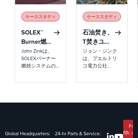
ケーススタディ
ケーススタディ
SOLEX™
石油焚き、
Burner燃焼
T焚きユー
システムを
ティリティ
John Zinkは、
ジョン・ジンク
SOLEXバーナー
は、プエルトリ
提供し、排
炉の燃焼ガ
燃焼システムの
コ電力公社
出量を削減
スおよび石
納入に成功し、
(PREPA)の改造に
油への変換
幅広い動作条件
成功し、サウス
で5ppm未満の
コースト発電所
NOx排出量とほ
にある2基の
ぼゼロのCO排出
410MWe接線燃焼
量を達成しまし
ボイラーを改造
た。SOLEX™燃焼
しました。この
システムは、ジ
改造には、ユニ
お
ョン・ジンクの
ット #5 および
問い
Global Headquarters:
24-hr Parts & Service: