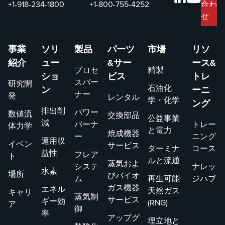
次世代NOx技術
#6 ボイラーに高
+1-918-234-1800
+1-800-755-4252
合わ
工業用バーナー
度なガス バーナ
せ
で、一般精製サ
ー、安全弁、圧
ービスのプロセ
力調整スキッド
事業
ソリ
製品
パーツ
市場
リソ
スヒーター用
を装備すること
紹介
ュー
&サー
ース&
で、選択的触媒
が含まれていま
プロセ
精製
還元(SCR)などの
した。これによ
ショ
ビス
トレ
スバー
研究開
従来の燃焼後処
り、PREPAは天
石油化
ン
ーニ
ナー
発
レンタル
理方法なしで1桁
然ガスと重油の
学・化学
ング
排出削
のNOx排出量を
燃焼を柔軟に切
パワー
数値流
交換部品
公益事業
減
達成するために2
り替えることが
バーナ
トレー
体力学
と電力
焼成機器
つの燃焼ゾーン
でき、燃料費の
ー
ニング
運用収
イベン
サービス
で設計されてい
削減と規制の遵
ターミナ
コース
益性
フレア
ト
ます。
守を実現しまし
ルと流通
蒸気およ
システ
ナレッ
水素
た。この改造に
場所
びバイオ
ム
再生可能
ジハブ
より、既存の石
ガス機器
エネル
天然ガス
キャリ
油燃焼能力が維
蒸気制
サービス
ギー効
(RNG)
ア
持され、ボイラ
御
率
アップグ
ーの性能が最適
埋立地と