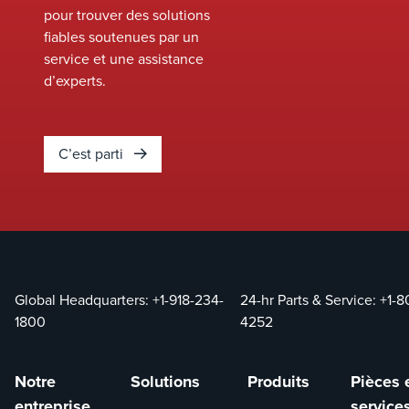
pour trouver des solutions
fiables soutenues par un
service et une assistance
d’experts.
C’est parti
Global Headquarters:
+1-918-234-
24-hr Parts & Service:
+1-8
1800
4252
Notre
Solutions
Produits
Pièces 
entreprise
service