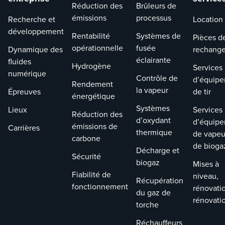
Réduction des
Brûleurs de
émissions
processus
Recherche et
Location
développement
Rentabilité
Systèmes de
Pièces d
opérationnelle
fusée
Dynamique des
rechang
éclairante
fluides
Hydrogène
Services
numérique
Contrôle de
d’équip
Rendement
la vapeur
Épreuves
de tir
énergétique
Systèmes
Lieux
Services
Réduction des
d’oxydant
d’équip
émissions de
Carrières
thermique
de vapeu
carbone
de bioga
Décharge et
Sécurité
biogaz
Mises à
Fiabilité de
niveau,
Récupération
fonctionnement
rénovati
du gaz de
rénovati
torche
Réchauffeurs