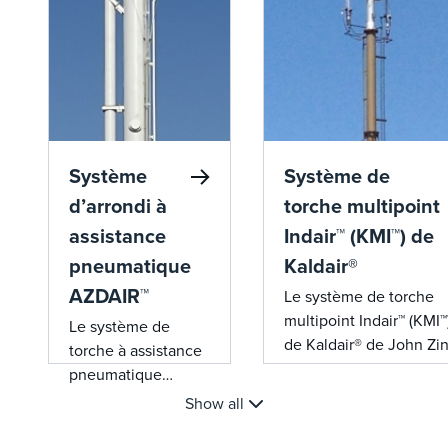
dans les pointes de
torche assistées par
vapeur. Il est idéal
pour les
applications
nécessitant des
débits sans fumée
Système
Système de
modérés à élevés et
est capable de
d’arrondi à
torche multipoint
brûler sans fumée.
assistance
Indair™ (KMI™) de
pneumatique
Kaldair®
AZDAIR™
Le système de torche
multipoint Indair™ (KMI™
Le système de
de Kaldair® de John Zi
torche à assistance
offre une technologie
pneumatique
multipoint avancée et 
AZDAIR de John
Show all
plage de réglage illimi
Zink offre une
avec des pilotes à faibl
technologie