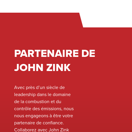
consommation d’énerg
avancée
pour un fonctionnemen
d’assistance™
sans fumée et une
pneumatique pour
efficacité élevée dans l
un fonctionnement
applications de torche
sans fumée et une
industrielle.
efficacité élevée
PARTENAIRE DE
dans une large
gamme
JOHN ZINK
d’applications de
torche industrielle.
Avec près d’un siècle de
leadership dans le domaine
de la combustion et du
contrôle des émissions, nous
nous engageons à être votre
partenaire de confiance.
Collaborez avec John Zink