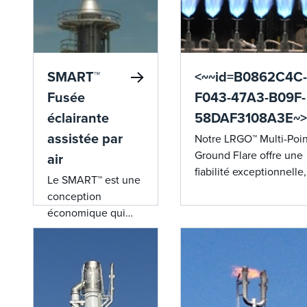
SMART™
<~~id=B0862C4C-
Fusée
F043-47A3-B09F-
éclairante
58DAF3108A3E~>
assistée par
Notre LRGO™ Multi-Poin
Ground Flare offre une
air
fiabilité exceptionnelle,
Le SMART™ est une
une durée de vie
conception
prolongée, des
économique qui
performances sans fu
utilise un système
et des débits de pointe
de distribution de
ce qui en fait un choix
tube d’air similaire à
supérieur pour les
celui utilisé avec les
systèmes de torche
tubes de vapeur/air
industriels.