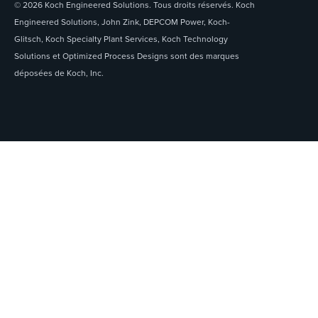
© 2026 Koch Engineered Solutions. Tous droits réservés. Koch
Engineered Solutions, John Zink, DEPCOM Power, Koch-
Glitsch, Koch Specialty Plant Services, Koch Technology
Solutions et Optimized Process Designs sont des marques
déposées de Koch, Inc.