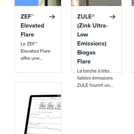
ZEF™
ZULE®
Elevated
(Zink Ultra-
Flare
Low
Emissions)
Le ZEF™
Elevated Flare
Biogas
offre une
Flare
solution
La torche à très
rentable pour la
faibles émissions
destruction du
ZULE fournit une
biogaz,
technologie de
garantissant le
combustion
respect de
avancée pour
l’environnement
atteindre des
avec une
émissions de NOx
efficacité
ultra-faibles,
opérationnelle