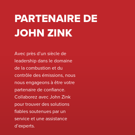
coûts
opérationnels
PARTENAIRE DE
grâce aux
notifications à
JOHN ZINK
distance et à
l’accès aux
données.
Avec près d’un siècle de
leadership dans le domaine
de la combustion et du
contrôle des émissions, nous
nous engageons à être votre
partenaire de confiance.
Collaborez avec John Zink
pour trouver des solutions
fiables soutenues par un
service et une assistance
d’experts.