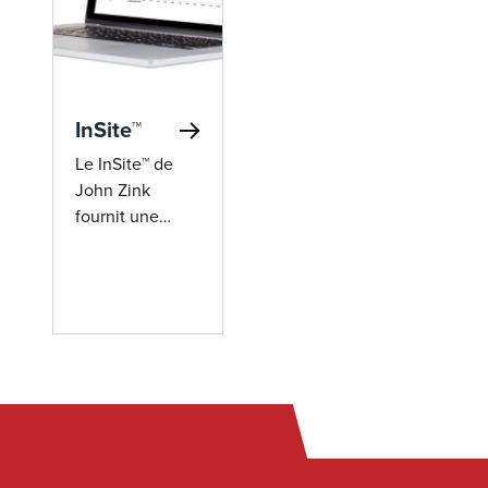
garantissant ainsi
élevée.
la conformité
environnementale
pour les®
applications de
InSite™
décharge et de
biogaz.
Le InSite™ de
John Zink
fournit une
surveillance et
une
optimisation en
temps réel des
performances
de
l’équipement,
réduisant ainsi
les temps
d’arrêt et les