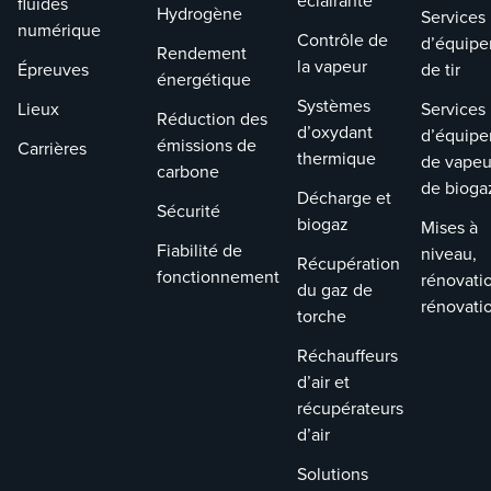
éclairante
fluides
Hydrogène
Services
numérique
Contrôle de
d’équip
Rendement
la vapeur
Épreuves
de tir
énergétique
Systèmes
Lieux
Services
Réduction des
d’oxydant
d’équip
émissions de
Carrières
thermique
de vapeu
carbone
de bioga
Décharge et
Sécurité
biogaz
Mises à
Fiabilité de
niveau,
Récupération
fonctionnement
rénovati
du gaz de
rénovati
torche
Réchauffeurs
d’air et
récupérateurs
d’air
Solutions