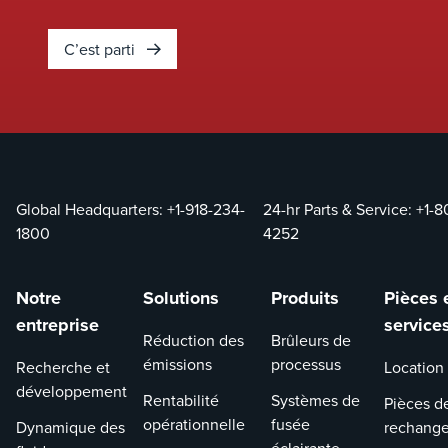
C’est parti
Global Headquarters:
+1-918-234-
24-hr Parts & Service:
+1-8
1800
4252
Notre
Solutions
Produits
Pièces 
entreprise
service
Réduction des
Brûleurs de
émissions
processus
Recherche et
Location
développement
Rentabilité
Systèmes de
Pièces d
opérationnelle
fusée
Dynamique des
rechang