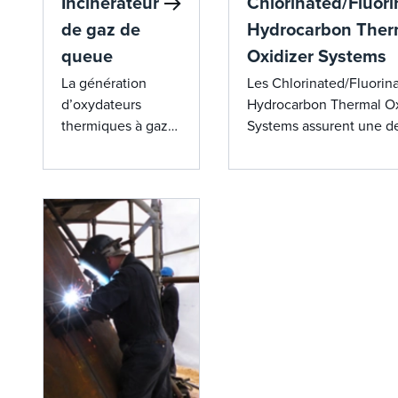
Incinérateur
Chlorinated/Fluor
de gaz de
Hydrocarbon Ther
queue
Oxidizer Systems
La génération
Les Chlorinated/Fluorin
d’oxydateurs
Hydrocarbon Thermal Ox
thermiques à gaz
Systems assurent une de
résiduels de John
efficace des hydrocarbu
Zink offre une
chlorés, assurant une c
efficacité
complète tout en répon
révolutionnaire et
normes environnementa
une conformité
strictes.
environnementale,
réduisant ainsi les
coûts de carburant
et les émissions.