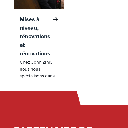
Mises à
niveau,
rénovations
et
rénovations
Chez John Zink,
nous nous
spécialisons dans
les mises à niveau,
les rénovations et
les rénovations qui
peuvent donner
une nouvelle vie à
votre équipement
de combustion et