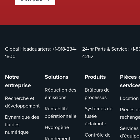
répondre aux
normes
environnementales
en constante
évolution sans
avoir à remplacer
Global Headquarters:
+1-918-234-
24-hr Parts & Service:
+1-8
complètement le
1800
4252
système.&nbsp;
Notre
Solutions
Produits
Pièces 
entreprise
service
Réduction des
Brûleurs de
émissions
processus
Recherche et
Location
développement
Rentabilité
Systèmes de
Pièces d
opérationnelle
fusée
Dynamique des
rechang
éclairante
fluides
Hydrogène
Services
numérique
Contrôle de
d’équip
Rendement