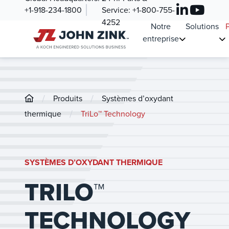
+1-918-234-1800
Service:
+1-800-755-
4252
Notre
Solutions
P
entreprise
/
/
Produits
Systèmes d’oxydant
/
thermique
TriLo™ Technology
SYSTÈMES D’OXYDANT THERMIQUE
TRILO™
TECHNOLOGY