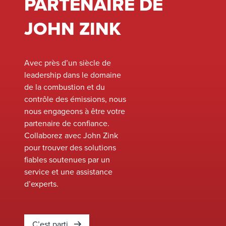
PARTENAIRE DE
d’émissions
existant, en
JOHN ZINK
maximisant
l’efficacité et la
fiabilité. Notre
Avec près d’un siècle de
équipe d’experts
leadership dans le domaine
peut travailler en
de la combustion et du
étroite
contrôle des émissions, nous
collaboration avec
nous engageons à être votre
votre site ou votre
partenaire de confiance.
installation pour
Collaborez avec John Zink
évaluer votre
pour trouver des solutions
équipement actuel
fiables soutenues par un
et identifier les
service et une assistance
possibilités
d’experts.
d’améliorer les
performances,
d’améliorer la
sécurité et de
C’est parti