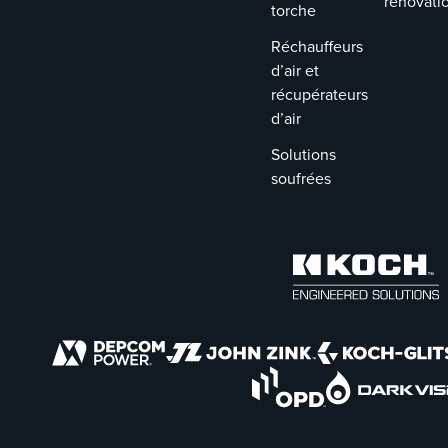
rénovati
et de furanes
torche
(CDD/CDF).
Réchauffeurs
d’air et
récupérateurs
d’air
Solutions
soufrées