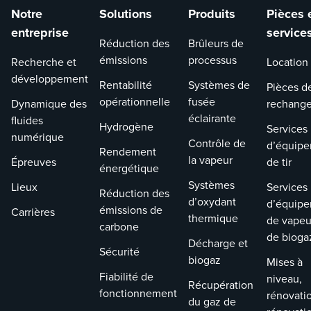
réglementaires est les
pour vous aider à
Notre
Solutions
Produits
Pièces 
normes nationales
déterminer quel
entreprise
service
d’émission de
système convient l
Réduction des
Brûleurs de
substances organiques
mieux à votre
émissions
processus
Recherche et
Location
dangereuses pour les
exploitation
développement
polluants
spécifique.
Rentabilité
Systèmes de
Pièces d
atmosphériques
opérationnelle
fusée
Dynamique des
rechang
dangereux (HON), qui
éclairante
fluides
Hydrogène
Services
touchent plus de 200
numérique
Contrôle de
d’équip
installations et ciblent
Rendement
la vapeur
Épreuves
de tir
les substances affectant
énergétique
l’industrie de la
Systèmes
Lieux
Services
Réduction des
fabrication de produits
d’oxydant
d’équip
émissions de
Carrières
chimiques organiques
thermique
de vapeu
carbone
synthétiques (SCOMI).
de bioga
Décharge et
L’un des principaux
Sécurité
biogaz
Mises à
défis de ce règlement
Fiabilité de
niveau,
est la prévision des taux
Récupération
fonctionnement
rénovati
d’émission de dioxines
du gaz de