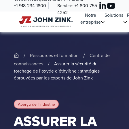
+1-918-234-1800
Service:
+1-800-755-
4252
Notre
Solutions
P
entreprise
/
/
Ressources et formation
Centre de
/
connaissances
Assurer la sécurité du
torchage de l’oxyde d’éthylène : stratégies
éprouvées par les experts de John Zink
Aperçu de l’industrie
ASSURER LA