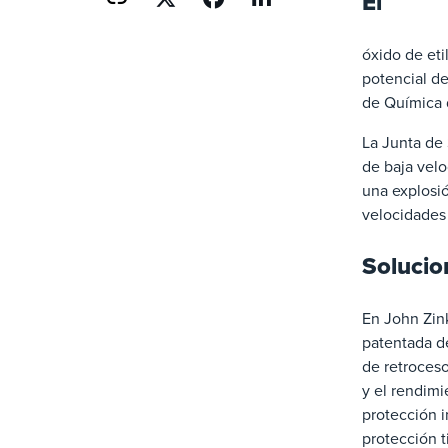
El
óxido de eti
potencial d
de Química d
La Junta de
de baja vel
una explosió
velocidades 
Solucio
En John Zin
patentada de
de retroceso
y el rendim
protección i
protección 