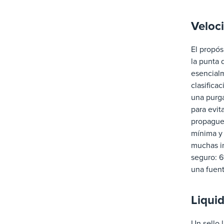
Veloci
El propós
la punta 
esencialm
clasifica
una purga
para evit
propague 
mínima y
muchas in
seguro: 6
una fuent
Liquid
Un sello 