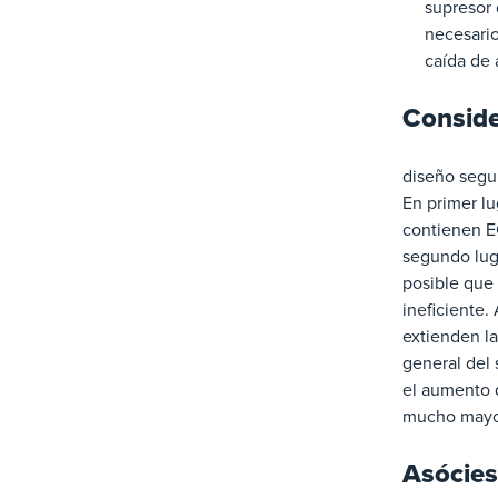
supresor 
necesario
caída de 
Conside
diseño segu
En primer lu
contienen EO
segundo luga
posible que 
ineficiente.
extienden la
general del 
el aumento d
mucho mayor
Asócies