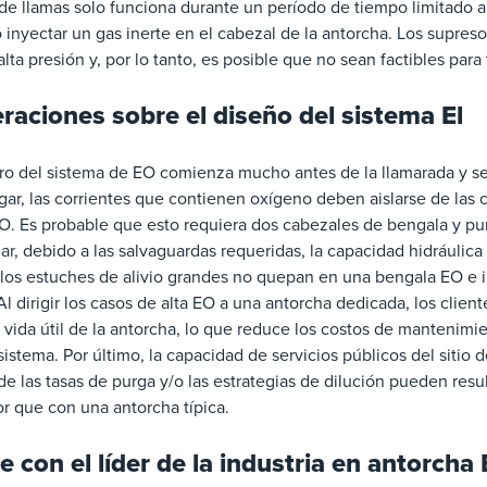
de llamas solo funciona durante un período de tiempo limitado a
 inyectar un gas inerte en el cabezal de la antorcha. Los supreso
alta presión y, por lo tanto, es posible que no sean factibles para
raciones sobre el diseño del sistema El
ro del sistema de EO comienza mucho antes de la llamarada y s
gar, las corrientes que contienen oxígeno deben aislarse de las 
. Es probable que esto requiera dos cabezales de bengala y pun
r, debido a las salvaguardas requeridas, la capacidad hidráulica
los estuches de alivio grandes no quepan en una bengala EO e in
 Al dirigir los casos de alta EO a una antorcha dedicada, los clie
 vida útil de la antorcha, lo que reduce los costos de mantenimie
sistema. Por último, la capacidad de servicios públicos del sitio 
e las tasas de purga y/o las estrategias de dilución pueden res
 que con una antorcha típica.
e con el líder de la industria en antorcha