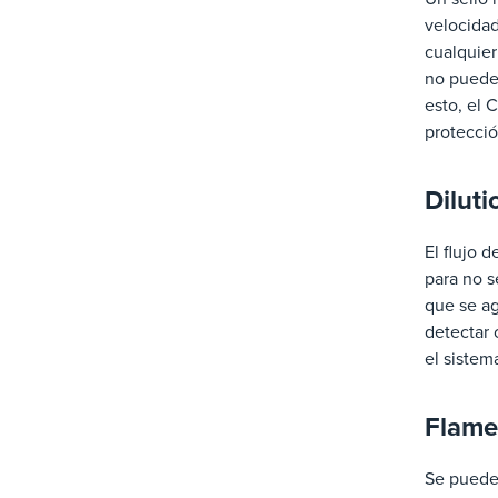
velocidad
cualquier
no puede 
esto, el 
protecci
Diluti
El flujo 
para no s
que se a
detectar
el sistem
Flame
Se pueden