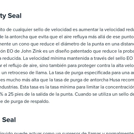
ty Seal
ito de cualquier sello de velocidad es aumentar la velocidad red
de la antorcha que evita que el aire refluya más allá de ese punto
ente un cono que reduce el diámetro de la punta en una distanc
ción EO de John Zink es un diseño patentado que reduce la prob
 reducida. La velocidad mínima mantenida a través del sello EO 
ar el reflujo de aire, sino también para proteger contra la alta vel
un retroceso de llama. La tasa de purga especificada para una 
 es mucho más alta que la tasa de purga de antorcha Husa rec
dustrias. Esta tasa es la tasa mínima para limitar la concentraci
% a 25 pies de la salida de la punta. Cuando se utiliza un sello d
e de purga de respaldo.
 Seal
líquido puede actuar como un supresor de llamas y normalmente