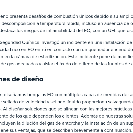
leno presenta desafíos de combustión únicos debido a su amplio 
e descomposición a temperatura rápida, incluso en ausencia de 
estaca los riesgos de inflamabilidad del EO, con un UEL que osc
 Seguridad Química investigó un incidente en una instalación de
ocidad rico en EO entró en contacto con un quemador encendido, 
n en la cámara de esterilización. Este incidente pone de manifi
de gas adecuadas y aislar el óxido de etileno de las fuentes de a
nes de diseño
k, diseñamos bengalas EO con múltiples capas de medidas de se
 sellado de velocidad y sellado líquido proporciona salvaguardas
. Al diseñar soluciones que se alinean con las mejores prácticas 
iento de los que dependen los clientes. Además de nuestras solu
ncluyen la dilución del gas de antorcha y la instalación de un s
tiene sus ventajas, que se describen brevemente a continuación.