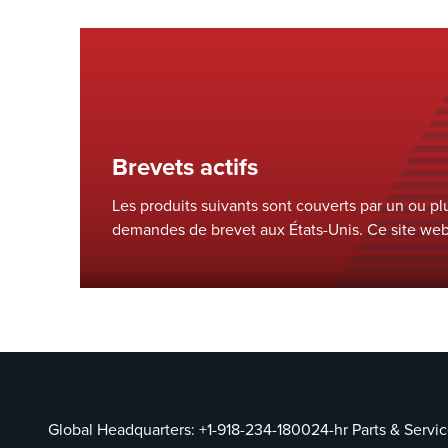
Brevets actifs
Les produits suivants sont couverts par un ou pl
demandes de brevet aux États-Unis. Ce site web 
pour satisfaire aux dispositions relatives au mar
Section 16 du Leahy-Smith America Invents Act e
des États-Unis, Section 287.
Global Headquarters:
+1-918-234-1800
24-hr Parts & Servi