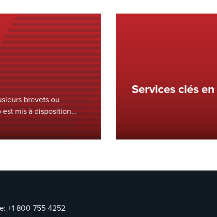
Services clés en
usieurs brevets ou
est mis à disposition
quage virtuel, y compris la
t le Titre 35 du Code
ce:
+1-800-755-4252