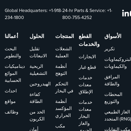
المتحدة. تم
Global Headquarters:
+1-918-
24-hr Parts & Service:
+1-
توفير هذا
234-1800
800-755-4252
الموقع لتلبية
أحكام العلامة
الافتراضية بما
الأسواق
القطع
المنتجات
الحلول
أعمالنا
في ذلك القسم
والخدمات
16 من قانون
تكرير
الشعلات
تقليل
البحث
ليهي-سميث
العملية
الانبعاثات
والتطوير
الايجارات
لبتروكيماويات
أمريكا
والكيماويات
أنظمة
الربحية
ديناميكيات
قطع غيار
للاختراعات
التوهج
التشغيلية
الموائع
والباب 35 من
المرافق
خدمات
الحسابية
قانون الولايات
والطاقة
التحكم
الهيدروجين
معدات
المتحدة القسم
في البخار
احداث
الإطلاق
المحطات
كفاءة
287.
والتوزيع
أنظمة
الطاقة
مواقع
خدمات
المؤكسد
معدات
الغاز الطبيعي
الحد من
وظائف
الحراري
البخار
لمتجدد (RNG)
الكربون
والغاز
مكب
مكب النفايات
أمان
الحيوي