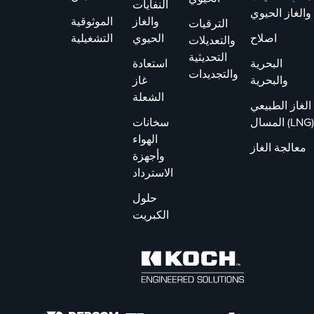
النفايات
والغاز الحيوي
والغاز
الموثوقية
الترقيات
اصلاح
الحيوي
التشغيلية
والتعديلات
التحديثية
البحرية
استعادة
والتجديدات
والبحرية
غاز
الشعلة
الغاز الطبيعي
المسال (LNG)
سخانات
الهواء
معالجة الغاز
وأجهزة
الاسترداد
حلول
الكبريت