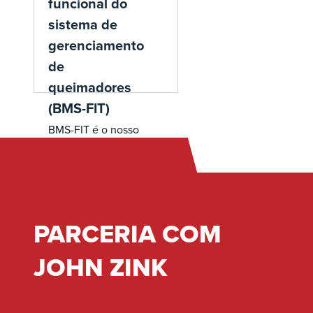
funcional do
sistema de
gerenciamento
de
queimadores
(BMS-FIT)
BMS-FIT é o nosso
processo para validar a
operação adequada de
instrumentos e
dispositivos associados
ao seu sistema de
PARCERIA COM
segurança de
equipamentos
JOHN ZINK
disparados. Nosso
serviço BMS-FIT
garante que sua