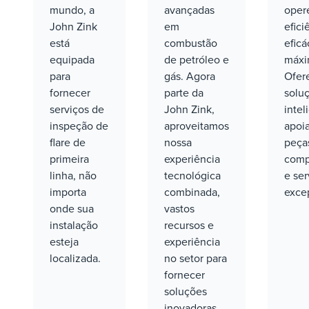
mundo, a
avançadas
oper
John Zink
em
efici
está
combustão
eficá
equipada
de petróleo e
máxi
para
gás. Agora
Ofer
fornecer
parte da
solu
serviços de
John Zink,
intel
inspeção de
aproveitamos
apoi
flare de
nossa
peça
primeira
experiência
comp
linha, não
tecnológica
e ser
importa
combinada,
exce
onde sua
vastos
instalação
recursos e
esteja
experiência
localizada.
no setor para
fornecer
soluções
inovadoras