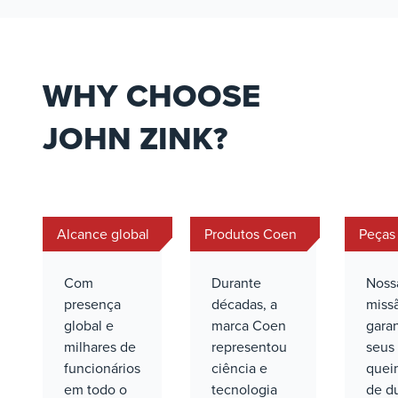
WHY CHOOSE
JOHN ZINK?
Alcance global
Produtos Coen
Peças
Com
Durante
Noss
presença
décadas, a
miss
global e
marca Coen
garan
milhares de
representou
seus
funcionários
ciência e
quei
em todo o
tecnologia
de d