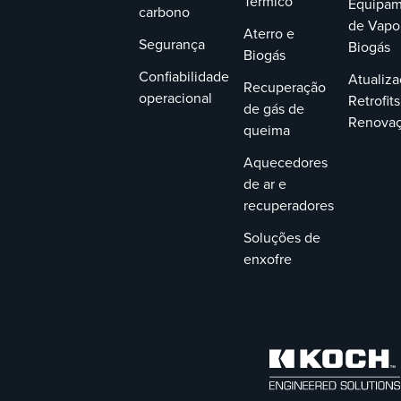
Térmico
Equipam
carbono
de Vapo
Aterro e
Segurança
Biogás
Biogás
Confiabilidade
Atualiza
Recuperação
operacional
Retrofits
de gás de
Renova
queima
Aquecedores
de ar e
recuperadores
Soluções de
enxofre