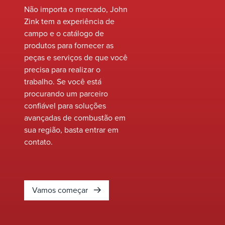
unidade de combustão
Não importa o mercado, John
funcione corretamente,
Zink tem a experiência de
protegendo seu
campo e o catálogo de
equipamento
produtos para fornecer as
desligando o
peças e serviços de que você
equipamento
precisa para realizar o
queimado se as
trabalho. Se você está
condições estiverem
procurando um parceiro
fora dos parâmetros
confiável para soluções
predefinidos.
avançadas de combustão em
sua região, basta entrar em
contato.
Vamos começar