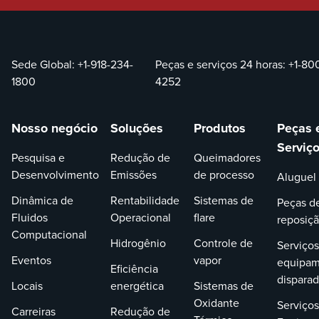
Sede Global:
+1-918-234-
Peças e serviços 24 horas:
+1-80
1800
4252
Nosso negócio
Soluções
Produtos
Peças 
Serviç
Pesquisa e
Redução de
Queimadores
Desenvolvimento
Emissões
de processo
Aluguel
Dinâmica de
Rentabilidade
Sistemas de
Peças d
Fluidos
Operacional
flare
reposiç
Computacional
Hidrogênio
Controle de
Serviços
Eventos
vapor
equipam
Eficiência
dispara
Locais
energética
Sistemas de
Oxidante
Serviços
Carreiras
Redução de