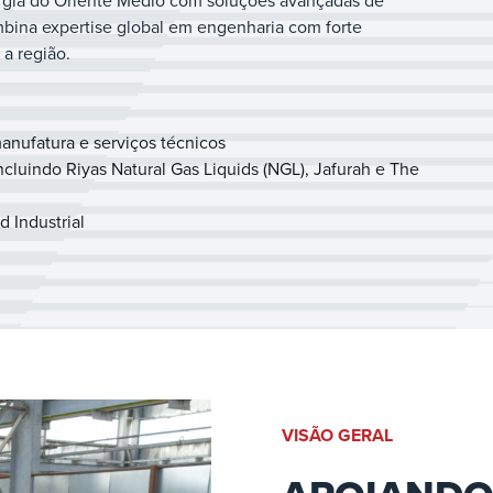
ergia do Oriente Médio com soluções avançadas de
bina expertise global em engenharia com forte
a região.
anufatura e serviços técnicos
ncluindo Riyas Natural Gas Liquids (NGL), Jafurah e The
 Industrial
VISÃO GERAL