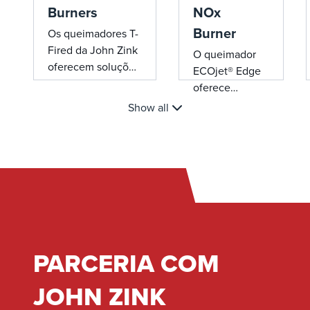
Burners
NOx
Burner
Os queimadores T-
Fired da John Zink
O queimador
oferecem soluções
ECOjet® Edge
de combustão de
oferece
alta eficiência e
emissões
Show all
baixa emissão para
ultrabaixas de
caldeiras de
NOx e alta
queima tangencial,
eficiência com
apresentando
injeção de
recursos de
combustível
combustível duplo
avançada em
e design avançado
estágios,
para desempenho
adequada para
confiável.
PARCERIA COM
aplicações de
petróleo e gás
JOHN ZINK
em caldeiras de
embalagem.