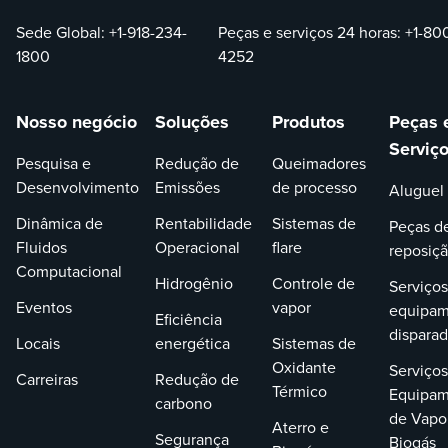
Sede Global:
+1-918-234-
Peças e serviços 24 horas:
+1-80
1800
4252
Nosso negócio
Soluções
Produtos
Peças 
Serviç
Pesquisa e
Redução de
Queimadores
Desenvolvimento
Emissões
de processo
Aluguel
Dinâmica de
Rentabilidade
Sistemas de
Peças d
Fluidos
Operacional
flare
reposiç
Computacional
Hidrogênio
Controle de
Serviços
Eventos
vapor
equipam
Eficiência
dispara
Locais
energética
Sistemas de
Oxidante
Serviços
Carreiras
Redução de
Térmico
Equipam
carbono
de Vapo
Aterro e
Segurança
Biogás