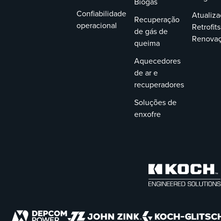
Biogás
Confiabilidade
Atualiza
Recuperação
operacional
Retrofits
de gás de
Renova
queima
Aquecedores
de ar e
recuperadores
Soluções de
enxofre