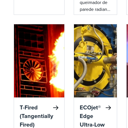
queimador de
queima de gás
parede radiante
NOx ultrabaixo e
WALFIRE™ é o
oferece chamas
queimador de
estáveis e
parede radiante
emissões de NOx
compatível
tão baixas quanto
com hidrogênio
15 ppm.
mais alto
disponível no
mercado,
garantindo uma
combustão
segura e
eficiente.
T-Fired
ECOjet®
(Tangentially
Edge
Fired)
Ultra-Low