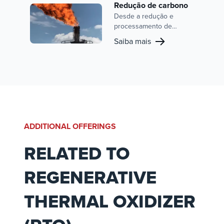
Redução de carbono
Desde a redução e
processamento de
carbono até a queima de
Saiba mais
combustíveis alternativos
de baixa emissão em seu
equipamento de
combustão, a John Zink
tem recursos
comprovados para
otimizar o desempenho
de suas instalações.
ADDITIONAL OFFERINGS
RELATED TO
REGENERATIVE
THERMAL OXIDIZER