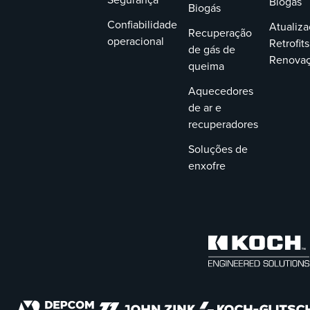
Biogás
Biogás
Confiabilidade
Atualiza
Recuperação
operacional
Retrofits
de gás de
Renova
queima
Aquecedores
de ar e
recuperadores
Soluções de
enxofre