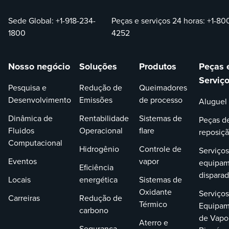
Sede Global:
+1-918-234-
Peças e serviços 24 horas:
+1-80
1800
4252
Nosso negócio
Soluções
Produtos
Peças 
Serviç
Pesquisa e
Redução de
Queimadores
Desenvolvimento
Emissões
de processo
Aluguel
Dinâmica de
Rentabilidade
Sistemas de
Peças d
Fluidos
Operacional
flare
reposiç
Computacional
Hidrogênio
Controle de
Serviços
Eventos
vapor
equipam
Eficiência
dispara
Locais
energética
Sistemas de
Oxidante
Serviços
Carreiras
Redução de
Térmico
Equipam
carbono
de Vapo
Aterro e
Segurança