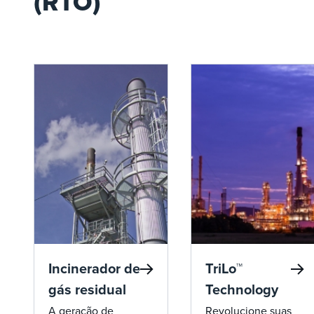
(RTO)
Incinerador de
TriLo™
gás residual
Technology
A geração de
Revolucione suas