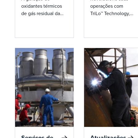
oxidantes térmicos
operações com
de gás residual da
TriLo™ Technology, a
John Zink oferece
solução de ponta
eficiência inovadora
para reduzir custos
e conformidade
de combustível e
ambiental, reduzindo
emissões em
os custos de
oxidantes térmicos
combustível e as
de gás residual.
emissões.
Serviços de
Atualizações,