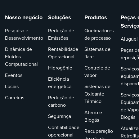
Nosso negócio
Soluções
Produtos
Peças 
Serviç
Pesquisa e
Redução de
Queimadores
Desenvolvimento
Emissões
de processo
Aluguel
Dinâmica de
Rentabilidade
Sistemas de
Peças d
Fluidos
Operacional
flare
reposiç
Computacional
Hidrogênio
Controle de
Serviços
Eventos
vapor
equipam
Eficiência
dispara
Locais
energética
Sistemas de
Oxidante
Serviços
Carreiras
Redução de
Térmico
Equipam
carbono
de Vapo
Aterro e
Segurança
Biogás
Biogás
Confiabilidade
Atualiza
Recuperação
operacional
Retrofits
de gás de