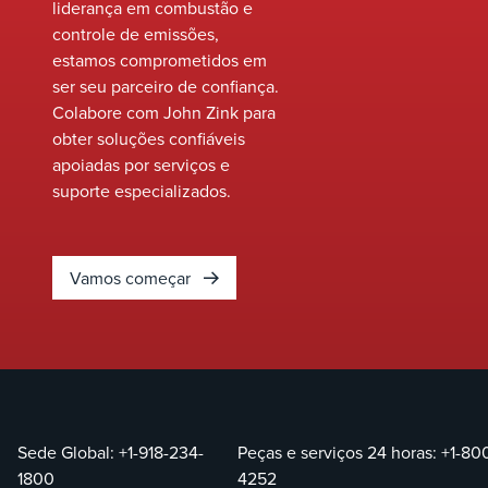
liderança em combustão e
controle de emissões,
estamos comprometidos em
ser seu parceiro de confiança.
Colabore com John Zink para
obter soluções confiáveis
apoiadas por serviços e
suporte especializados.
Vamos começar
Sede Global:
+1-918-234-
Peças e serviços 24 horas:
+1-80
1800
4252