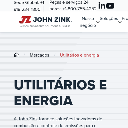
Peças e serviços 24
Sede Global:
+1-
horas:
+1-800-755-4252
918-234-1800
Nosso
Soluções
Pr
negócio
/
/
Mercados
Utilitários e energia
UTILITÁRIOS E
ENERGIA
A John Zink fornece soluções inovadoras de
combustão e controle de emissões para o