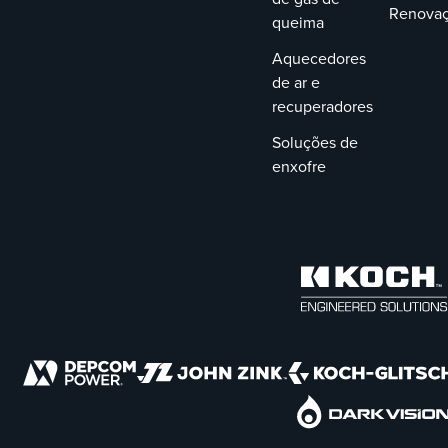
Renova
queima
Aquecedores
de ar e
recuperadores
Soluções de
enxofre