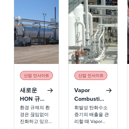
산업 인사이트
산업 인사이트
새로운
Vapor
HON 규정
Combustion
이
Units(VCU)
환경 규제의 환
휘발성 탄화수소
경은 끊임없이
증기의 배출을 관
Thermal
및 Vapor
진화하고 있으
리할 때 Vapor
Oxidizer
Recovery
며, 이러한 변화
Combustion