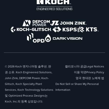
© 2026 Koch 엔지니어링 솔루션. 판
캘리포니아 공급
Legal Notices
권 소유. Koch Engineered Solutions,
이용 약관
Privacy Policy
John Zink, DEPCOM Power, Koch-
영국 현대판 노예제 법
Glitsch, Koch Specialty Plant
Do Not Sell or Share My Personal
Services, Koch Technology Solutions
Information
및 Optimized Process Designs는
Koch, Inc.의 등록 상표입니다.