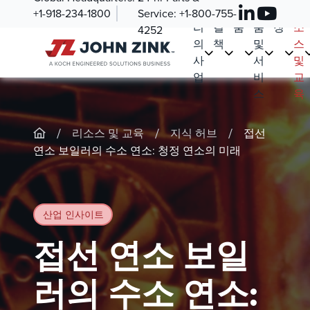
우
해
제
부
시
리
+1-918-234-1800
Service:
+1-800-755-
리
결
품
품
장
소
4252
의
책
및
스
사
서
및
업
비
교
스
육
/
/
/
리소스 및 교육
지식 허브
접선
연소 보일러의 수소 연소: 청정 연소의 미래
산업 인사이트
접선 연소 보일
러의 수소 연소: