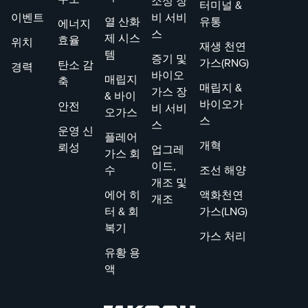
소성 장
입니다. 이러한
터미널 &
이벤트
비 서비
규정의 중요한
열 산화
유통
에너지
스
과제 중 하나는
제 시스
효율
위치
재생 천연
다이옥신 및 퓨
템
증기 및
가스(RNG)
탄소 감
경력
란(CDD/CDF)의
바이오
매립지
축
배출 속도를 예
매립지 &
가스 장
& 바이
측하는 것입니
바이오가
안전
비 서비
오가스
다.
스
스
운영 신
플레어
개혁
뢰성
업그레
가스 회
이드,
수
조선 해양
개조 및
에어 히
액화천연
개조
터 & 회
가스(LNG)
복기
가스 처리
유황 용
액