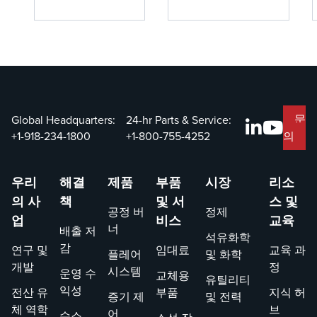
설계에 미
Units
에 앞서 나가는
Units(VCU)와
치는 영향
(VRUs) 중에
것은 유해 배출
Vapor Recovery
물을 다루는 산
Units (VRUs) 사이
이해
서 선택: 작
업에 매우 중요
의 선택은 중요한
업에 대한 올
합니다. 최근 규
결정입니다. 특정
바른 결정 내
제 변경의 주요
작업에 적합한 시
리기
초점은 200개
스템을 결정하는
문
Global Headquarters:
24-hr Parts & Service:
이상의 시설에
데 도움이 되는 주
+1-918-234-1800
+1-800-755-4252
의
영향을 미치고
요 고려 사항을 살
합성 유기 화학
펴보겠습니다.
우리
해결
제품
부품
시장
리소
제조 산업
의 사
책
및 서
스 및
(SCOMI)에 영향
공정 버
정제
을 미치는 물질
업
비스
교육
너
배출 저
을 대상으로 하
석유화학
감
연구 및
임대료
교육 과
는 유해 대기 오
플레어
및 화학
개발
정
염 물질에 대한
시스템
운영 수
교체용
유틸리티
유해 유기 국가
익성
전산 유
부품
지식 허
증기 제
및 전력
배출 표준(HON)
체 역학
브
어
수소