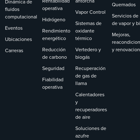
Rentabilidad
antorcha
Dinámica de
Quemados
operativa
fluidos
Vapor Control
Servicios de
computacional
Hidrógeno
Sistemas de
de vapor y b
Eventos
Rendimiento
oxidante
Mejoras,
energético
térmico
Ubicaciones
reacondicio
Reducción
Vertedero y
y renovacio
Carreras
de carbono
biogás
Seguridad
Recuperación
de gas de
Fiabilidad
llama
operativa
Calentadores
y
recuperadores
de aire
Soluciones de
azufre