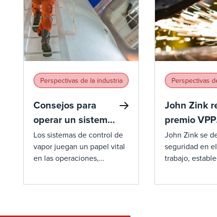
Perspectivas de la industria
Perspectivas de
Consejos para
John Zink r
operar un sistema
premio VPP
de control de vapor
Estrella de
Los sistemas de control de
John Zink se de
vapor juegan un papel vital
seguridad en el
para maximizar su
Excelencia
en las operaciones,
trabajo, establ
vida útil
garantizando la eliminación
estándares que 
segura y eficiente de
salud y el bien
vapores nocivos. Para
empleados. Est
mantener la longevidad y
compromiso ha
fiabilidad de estos sistemas,
reconocido con 