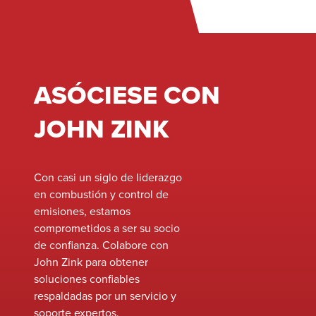
es esencial un
de Excelencia d
funcionamiento adecuado y
Programas de P
un mantenimiento regular.
Voluntaria (VPP
Administración
Seguridad y Sa
ASÓCIESE CON
Ocupacional (O
refleja no solo 
JOHN ZINK
cumplimiento d
protocolos de 
sino también un
Con casi un siglo de liderazgo
seguridad pro
en combustión y control de
arraigada que i
emisiones, estamos
todos los empl
comprometidos a ser su socio
de confianza. Colabore con
John Zink para obtener
soluciones confiables
respaldadas por un servicio y
soporte expertos.