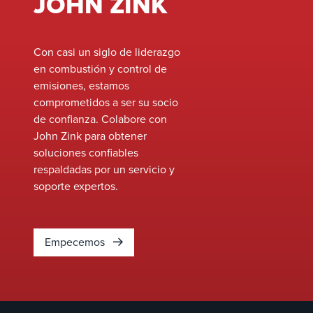
JOHN ZINK
quemadores de
rendimiento, mejorar la
proceso,
seguridad y cumplir con l
quemadores de
estándares ambientales e
Con casi un siglo de liderazgo
calderas,
evolución sin la necesida
en combustión y control de
oxidadores
reemplazos completos de
emisiones, estamos
térmicos y más.
sistema.&nbsp;
comprometidos a ser su socio
Nuestra
de confianza. Colabore con
experiencia en el
John Zink para obtener
ajuste de la
soluciones confiables
combustión
respaldadas por un servicio y
garantiza un
soporte expertos.
rendimiento
óptimo, una
mayor seguridad,
Empecemos
una reducción de
las emisiones y
una mayor vida
útil de los