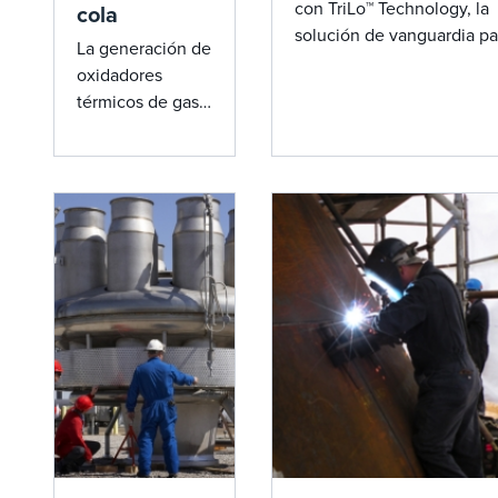
con TriLo™ Technology, la
cola
solución de vanguardia pa
La generación de
reducir los costos de
oxidadores
combustible y las emision
térmicos de gas
oxidadores térmicos de g
de cola de John
cola.
Zink ofrece una
eficiencia
innovadora y
cumplimiento
ambiental,
reduciendo los
costos de
combustible y las
emisiones.