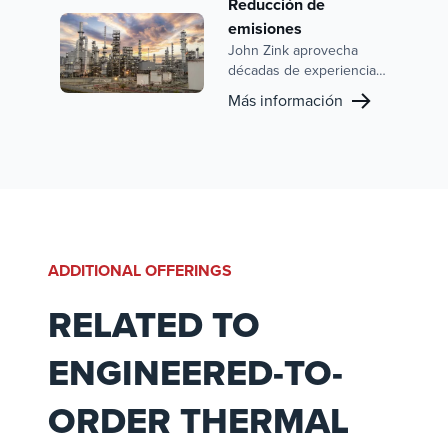
Reducción de
emisiones
John Zink aprovecha
décadas de experiencia
inigualable y tecnologías
Más información
líderes en el sector para
ofrecer soluciones
avanzadas de reducción
de emisiones para óxidos
de nitrógeno (NOx) y
monóxido de carbono
(CO), ayudando a
operadores de una
ADDITIONAL OFFERINGS
amplia variedad de
sectores a cumplir con
RELATED TO
estrictas normativas
medioambientales.
ENGINEERED-TO-
ORDER THERMAL