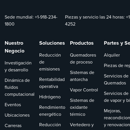
equipos. Con
nuestro equipo
experimentado a
Sede mundial:
+1-918-234-
Piezas y servicio las 24 horas:
+
mano, los
1800
4252
problemas se
resuelven
Nuestro
Soluciones
Productos
Partes y Se
rápidamente para
minimizar el
Negocio
Reducción
Quemadores
Alquiler
tiempo de
de
de proceso
Investigación
inactividad.
Piezas de re
emisiones
y desarrollo
Sistemas de
Servicios de
Rentabilidad
antorcha
Dinámica de
Quemados
operativa
fluidos
Vapor Control
Servicios de
computacional
Hidrógeno
Sistemas de
de vapor y b
Eventos
Rendimiento
oxidante
Mejoras,
energético
térmico
Ubicaciones
reacondicio
Reducción
Vertedero y
y renovacio
Carreras