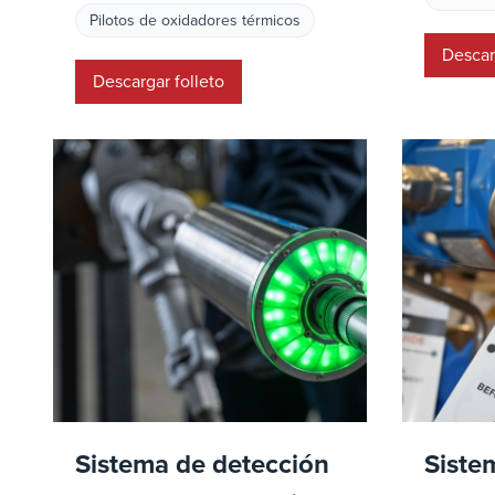
Pilotos de oxidadores térmicos
Descar
Descargar folleto
Sistema de detección
Siste