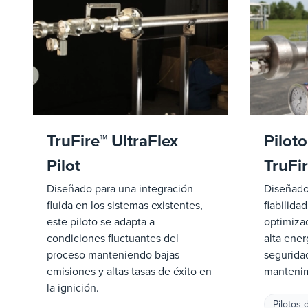
TruFire™ UltraFlex
Piloto
Pilot
TruFi
Diseñado para una integración
Diseñado
fluida en los sistemas existentes,
fiabilidad
este piloto se adapta a
optimiza
condiciones fluctuantes del
alta ene
proceso manteniendo bajas
seguridad
emisiones y altas tasas de éxito en
mantenim
la ignición.
Pilotos 