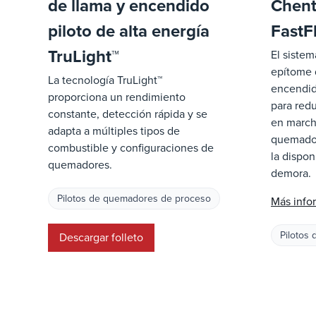
de llama y encendido
Chent
piloto de alta energía
FastF
TruLight™
El sistem
epítome 
La tecnología TruLight™
encendid
proporciona un rendimiento
para redu
constante, detección rápida y se
en march
adapta a múltiples tipos de
quemador
combustible y configuraciones de
la dispon
quemadores.
demora.
Pilotos de quemadores de proceso
Más info
Pilotos
Descargar folleto