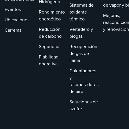
Hidrógeno
Sistemas de
de vapor y b
Eventos
Rendimiento
oxidante
Mejoras,
energético
térmico
Ubicaciones
reacondicio
Reducción
Vertedero y
y renovacio
Carreras
de carbono
biogás
Seguridad
Recuperación
de gas de
Fiabilidad
llama
operativa
Calentadores
y
recuperadores
de aire
Soluciones de
azufre