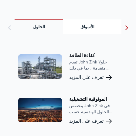
المعرفة
الأسواق
الحلول
كفاءة الطاقة
تقدم John Zink حلولا
متقدمة ، بما في ذلك
الشعلات المتطورة وأنظمة
تعرف على المزيد
استعادة الحرارة ، التي
تساعد عملائنا على تحسين
كفاءة الطاقة في العديد من
الصناعات المختلفة مع تقليل
الموثوقية التشغيلية
الانبعاثات والتكاليف
يتخصص John Zink في
التشغيلية.
الحلول الهندسية حسب
الطلب التي تعزز بشكل
تعرف على المزيد
كبير الموثوقية التشغيلية
للمنشآت الصناعية في جميع