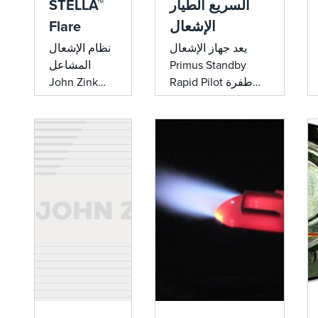
السريع الطيار
STELLA™
الإشعال
Flare
يعد جهاز الإشعال
نظام الإشعال
Primus Standby
المشاعل
Rapid Pilot طفرة
John Zink
في تقنية الإشعال
STELLA™ هو
المتوهج ، وهو مصمم
حل إشعال
للاشتعال السريع
مضيء متقدم
والموثوق به في ثوان.
يعمل بالكهرباء
مع عدم وجود أجزاء
يلغي الحاجة
متحركة ، وتقنية
إلى غاز الوقود
تجريبية مثبتة من
التجريبي وهواء
John Zink ، وتصميم
الأجهزة ، مما
سهل التعديل التحديثي
يقلل من
، فإنه يزيل تعقيدات
الانبعاثات
أنظمة الإشعال
والصيانة
التقليدية مع تعزيز
والتكاليف
السلامة والموثوقية
الرأسمالية. تم