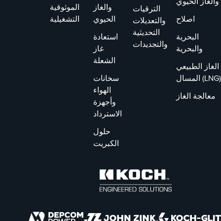
والغاز الحيوي
والغاز
الموثوقية
الترقيات
اصلاح
الحيوي
التشغيلية
والتعديلات
التحديثية
البحرية
استعادة
والتجديدات
والبحرية
غاز
الشعلة
الغاز الطبيعي
المسال (LNG)
سخانات
الهواء
معالجة الغاز
وأجهزة
الاسترداد
حلول
الكبريت