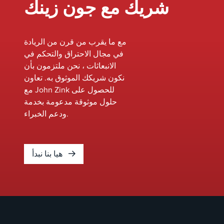
شريك مع جون زينك
المثبت.
باستخدام
شرارة
مع ما يقرب من قرن من الريادة
كهربائية
في مجال الاحتراق والتحكم في
لإشعال خليط
الانبعاثات ، نحن ملتزمون بأن
هواء ووقود،
نكون شريكك الموثوق به. تعاون
يضمن نظام
مع John Zink للحصول على
FFG اشتعال
حلول موثوقة مدعومة بخدمة
الطيار الآمن
ودعم الخبراء.
والفعال، حتى
على مسافات
تتجاوز 1000
قدم.&nbsp;
هيا بنا نبدأ