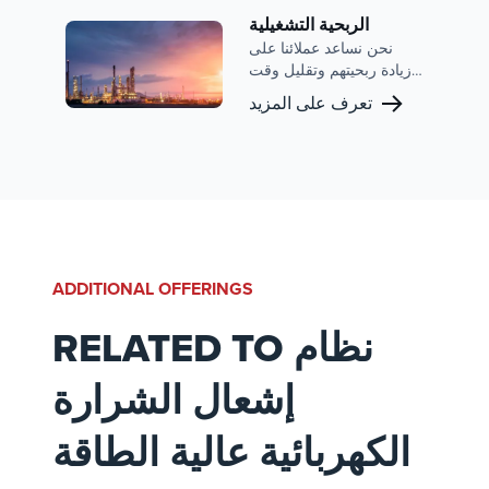
أنحاء العالم. مع عقود من
الخبرة في مجال الاحتراق
الربحية التشغيلية
والتحكم في الانبعاثات ،
نحن نساعد عملائنا على
نضمن أن عملياتك ليست
زيادة ربحيتهم وتقليل وقت
فعالة فحسب ، بل موثوقة
التوقف عن العمل عبر
تعرف على المزيد
باستمرار.
عملياتهم من خلال تحديد
وإزالة الاختناقات في
عملياتهم ، مما يخلق أداء
أكثر كفاءة وموثوقية.
ADDITIONAL OFFERINGS
RELATED TO نظام
إشعال الشرارة
الكهربائية عالية الطاقة