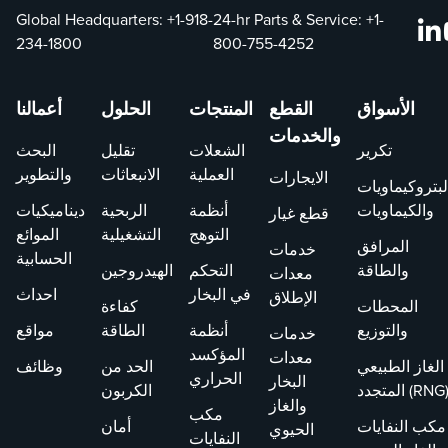
Global Headquarters:
+1-918-
24-hr Parts & Service:
+1-
234-1800
800-755-4252
الأسواق
القطع
المنتجات
الحلول
أعمالنا
والخدمات
تكرير
الشعلات
تقليل
البحث
العملية
الانبعاثات
والتطوير
الايجارات
لبتروكيماويات
والكيماويات
أنظمة
الربحية
ديناميكيات
قطع غيار
التوهج
التشغيلية
الموائع
المرافق
خدمات
الحسابية
والطاقة
التحكم
الهيدروجين
معدات
في البخار
احداث
الإطلاق
المحطات
كفاءة
والتوزيع
أنظمة
الطاقة
مواقع
خدمات
المؤكسد
معدات
الغاز الطبيعي
الحد من
وظائف
الحراري
البخار
لمتجدد (RNG)
الكربون
والغاز
مكب
مكب النفايات
أمان
الحيوي
النفايات