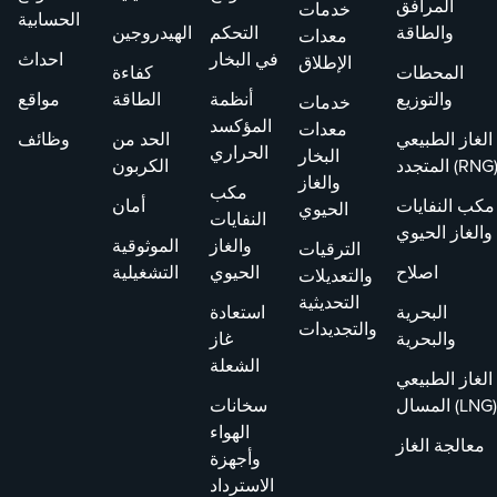
المرافق
خدمات
الحسابية
والطاقة
التحكم
الهيدروجين
معدات
في البخار
احداث
الإطلاق
المحطات
كفاءة
والتوزيع
أنظمة
الطاقة
مواقع
خدمات
المؤكسد
معدات
الغاز الطبيعي
الحد من
وظائف
الحراري
البخار
لمتجدد (RNG)
الكربون
والغاز
مكب
مكب النفايات
أمان
الحيوي
النفايات
والغاز الحيوي
والغاز
الموثوقية
الترقيات
اصلاح
الحيوي
التشغيلية
والتعديلات
التحديثية
البحرية
استعادة
والتجديدات
والبحرية
غاز
الشعلة
الغاز الطبيعي
المسال (LNG)
سخانات
الهواء
معالجة الغاز
وأجهزة
الاسترداد