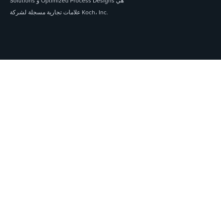
Solutions و Optimized Process Designs هي
علامات تجارية مسجلة لشركة Koch، Inc.