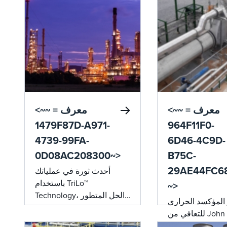
<~~ معرف =
<~~ معرف =
1479F87D-A971-
964F11F0-
4739-99FA-
6D46-4C9D-
0D08AC208300~>
B75C-
29AE44FC6
أحدث ثورة في عملياتك
باستخدام TriLo™
~>
Technology، الحل المتطور
 المؤكسد الحراري
لتقليل تكاليف الوقود
للتعافي من John Zink
والانبعاثات في المؤكسدات
تحكما متقدما في