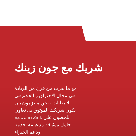
إصلاحها عبر أنواع
للحرارة.
دات المختلفة ، بما
ي ذلك المشاعل ،
ومواقد العمليات ،
ومواقد الغلايات ،
كسدات الحرارية ،
. تضمن خبرتنا في
ط الاحتراق الأداء
 والسلامة المعززة
شريك مع جون زينك
 الانبعاثات وإطالة
لمعدات. مع وجود
يقنا المتمرس في
مع ما يقرب من قرن من الريادة
ناول اليد ، يتم حل
في مجال الاحتراق والتحكم في
ات بسرعة لتقليل
الانبعاثات ، نحن ملتزمون بأن
نكون شريكك الموثوق به. تعاون
مع John Zink للحصول على
حلول موثوقة مدعومة بخدمة
ودعم الخبراء.