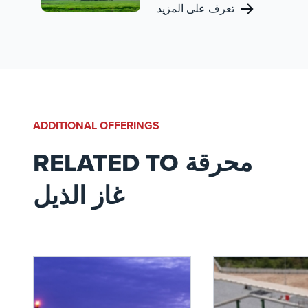
الاحتراق والتحكم في
تعرف على المزيد
الانبعاثات ، ولها حضور قوي
في سوق التكرير. تشمل
محفظتنا الواسعة شعلات
العمليات المتقدمة ،
والمشاعل ، وأنظمة التحكم
في البخار المصممة لتعزيز
الكفاءة التشغيلية والسلامة
والامتثال البيئي لعمليات
ADDITIONAL OFFERINGS
التكرير.
RELATED TO محرقة
غاز الذيل