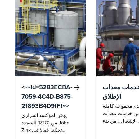
الحرارية لغاز الذيل.
اثات وكفاءة الطاقة
لال نظام استرداد
رة المتكامل ، مما
حلا مثاليا لمختلف
دمات معدات
<~~id=5283ECBA-
الإطلاق
7059-4C4D-B875-
21893B4D9fF1~>
دم مجموعة كاملة
ن خدمات معدات
يوفر المؤكسد الحراري
الإشعال ، من بدء
المتجدد (RTO) من John
غيل والتشغيل إلى
Zink تحكما فعالا في
ستكشاف الأخطاء
الانبعاثات واسترجادا فائقا