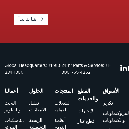
هيا بنا نبدأ
Global Headquarters:
+1-918-
24-hr Parts & Service:
+1-
234-1800
800-755-4252
الأسواق
القطع
المنتجات
الحلول
أعمالنا
والخدمات
تكرير
الشعلات
تقليل
البحث
العملية
الانبعاثات
والتطوير
الايجارات
لبتروكيماويات
والكيماويات
أنظمة
الربحية
ديناميكيات
قطع غيار
التوهج
التشغيلية
الموائع