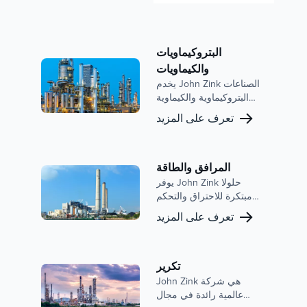
البتروكيماويات
والكيماويات
يخدم John Zink الصناعات
البتروكيماوية والكيماوية
بحلول الاحتراق المتقدمة
تعرف على المزيد
وأنظمة التحكم في
الانبعاثات. مع التركيز على
تقليل الانبعاثات وتحسين
الكفاءة وتعزيز السلامة ،
المرافق والطاقة
فإن خبرتنا مدعومة بسمعة
يوفر John Zink حلولا
قوية وتاريخ من الابتكار في
مبتكرة للاحتراق والتحكم
هذا القطاع.
في الانبعاثات لسوق
تعرف على المزيد
المرافق والطاقة ، مما
يضمن عمليات فعالة
وموثوقة ومسؤولة بيئيا.
تكرير
John Zink هي شركة
عالمية رائدة في مجال