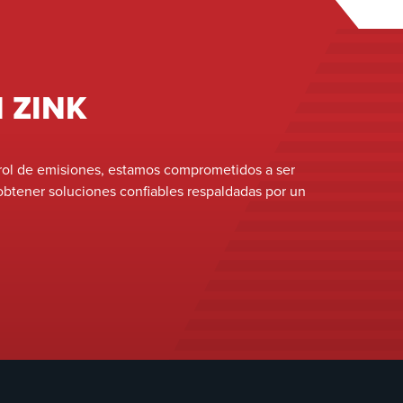
presión. Esto permitió a la AEE cambiar de
manera flexible entre la combustión de gas
natural y fuel oil, logrando la reducción del
costo de combustible y el cumplimiento de las
regulaciones. La conversión preservó las
 ZINK
capacidades existentes de combustión de
petróleo y optimizó el rendimiento de la
caldera, lo que resultó en beneficios operativos
trol de emisiones, estamos comprometidos a ser
sustanciales para la AEE.
obtener soluciones confiables respaldadas por un