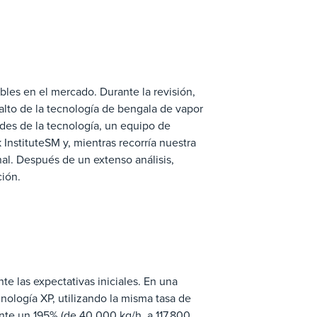
bles en el mercado. Durante la revisión,
alto de la tecnología de bengala de vapor
es de la tecnología, un equipo de
 InstituteSM y, mientras recorría nuestra
nal. Después de un extenso análisis,
ción.
 las expectativas iniciales. En una
nología XP, utilizando la misma tasa de
nte un 195% (de 40.000 kg/h a 117.800