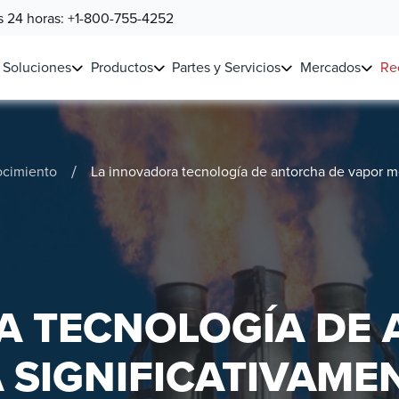
as 24 horas:
+1-800-755-4252
Soluciones
Productos
Partes y Servicios
Mercados
Re
/
ocimiento
La innovadora tecnología de antorcha de vapor m
A TECNOLOGÍA DE
SIGNIFICATIVAMEN