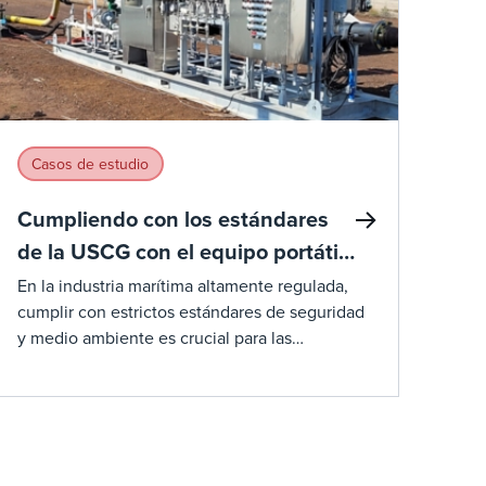
Casos de estudio
Cumpliendo con los estándares
de la USCG con el equipo portátil
de control de vapor marino de
En la industria marítima altamente regulada,
cumplir con estrictos estándares de seguridad
John Zink
y medio ambiente es crucial para las
operaciones. Recientemente, un cliente en el
área de la Costa del Golfo se enfrentó a un
desafío importante: necesitaba un equipo
portátil de control de vapor marino que
cumpliera con los requisitos de la Guardia