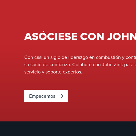
servicio de refino general, diseñado con dos
zonas de combustión para lograr emisiones de
NOx de un solo dígito sin los métodos
tradicionales de tratamiento posterior a la
combustión, como la reducción catalítica
ASÓCIESE CON JOHN
selectiva (SCR).
Con casi un siglo de liderazgo en combustión y con
su socio de confianza. Colabore con John Zink para 
servicio y soporte expertos.
Empecemos