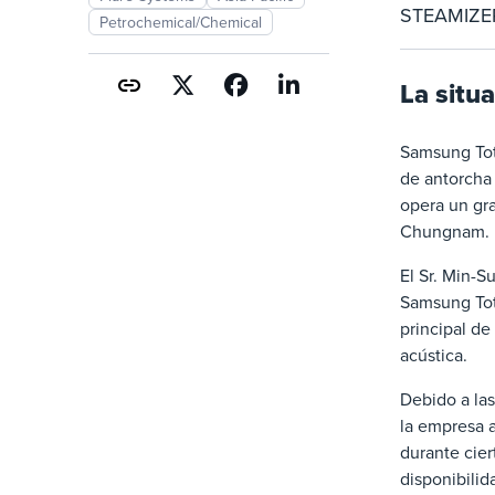
STEAMIZER 
Petrochemical/Chemical
La situ
Samsung Tot
de antorcha 
opera un gr
Chungnam.
El Sr. Min-
Samsung Tota
principal de
acústica.
Debido a las
la empresa 
durante cier
disponibilid