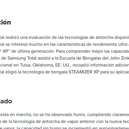
ción
l realizó una evaluación de las tecnologías de antorcha disponi
l se interesó mucho en las características de rendimiento ultra 
XP™ de última generación. Para comprender mejor las capacidad
 de Samsung Total asistió a la Escuela de Bengalas del John Zink
cional en Tulsa, Oklahoma, EE. UU., recopiló información adicio
al eligió la tecnología de bengala STEAMIZER XP para su aplica
tado
esta en marcha, no se ha observado humo, cumpliendo claramente
de la tecnología de antorcha de vapor anterior con la nueva tec
de vapor, la capacidad sin humo se incrementó en aproximadame