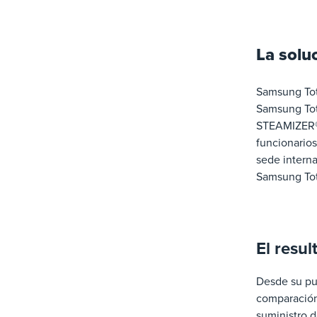
La solu
Samsung Tota
Samsung Tota
STEAMIZER® 
funcionarios
sede interna
Samsung Tot
El resul
Desde su pu
comparación 
suministro 