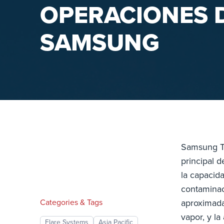
OPERACIONES D
SAMSUNG
Samsung To
principal 
la capacida
contaminac
Categories & Tags
aproximada
vapor, y la
Flare Systems
Asia Pacific