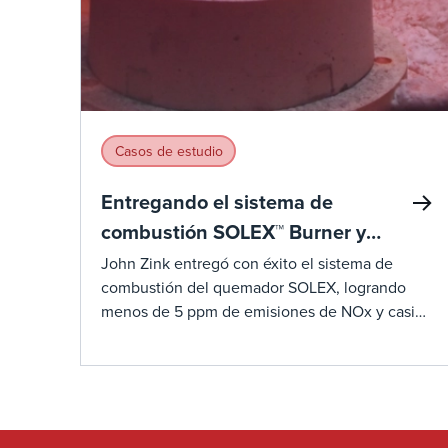
Casos de estudio
Entregando el sistema de
combustión SOLEX™ Burner y
reduciendo las emisiones
John Zink entregó con éxito el sistema de
combustión del quemador SOLEX, logrando
menos de 5 ppm de emisiones de NOx y casi
cero emisiones de CO en una amplia gama de
condiciones de funcionamiento. El sistema de
combustión SOLEX™ es el quemador industrial
de tecnología NOx de próxima generación de
John Zink para calentadores de proceso en