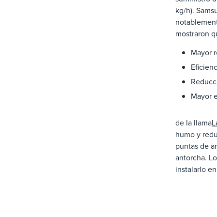
kg/h). Samsu
notablemente
mostraron q
Mayor 
Eficien
Reducci
Mayor e
de la llama
L
humo y reduc
puntas de an
antorcha. L
instalarlo e