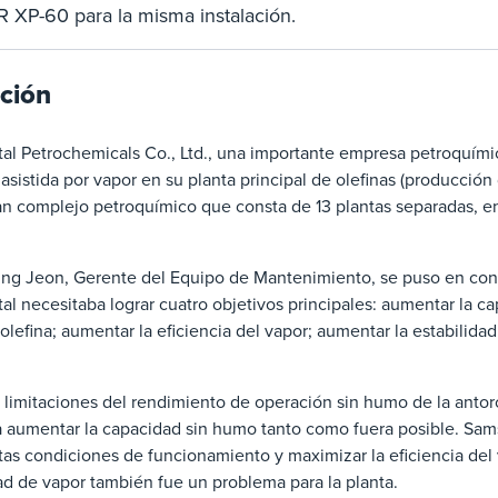
XP-60 para la misma instalación.
ación
al Petrochemicals Co., Ltd., una importante empresa petroquími
asistida por vapor en su planta principal de olefinas (producció
an complejo petroquímico que consta de 13 plantas separadas, e
Sung Jeon, Gerente del Equipo de Mantenimiento, se puso en con
l necesitaba lograr cuatro objetivos principales: aumentar la c
 olefina; aumentar la eficiencia del vapor; aumentar la estabilida
 limitaciones del rendimiento de operación sin humo de la antorc
a aumentar la capacidad sin humo tanto como fuera posible. Sams
tas condiciones de funcionamiento y maximizar la eficiencia del 
ad de vapor también fue un problema para la planta.