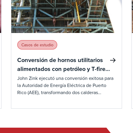
Casos de estudio
Conversión de hornos utilitarios
alimentados con petróleo y T-fired
a gas y petróleo
John Zink ejecutó una conversión exitosa para
la Autoridad de Energía Eléctrica de Puerto
Rico (AEE), transformando dos calderas
tangenciales de 410 MWe en la Estación
Generadora de la Costa Sur. La conversión
implicó equipar las calderas de las unidades #
5 y # 6 con quemadores de gas avanzados,
válvulas de seguridad y patines reguladores de