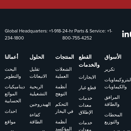
Global Headquarters:
+1-918-
24-hr Parts & Service:
+1-
234-1800
800-755-4252
الأسواق
القطع
المنتجات
الحلول
أعمالنا
والخدمات
تكرير
الشعلات
تقليل
البحث
العملية
الانبعاثات
والتطوير
الايجارات
لبتروكيماويات
والكيماويات
أنظمة
الربحية
ديناميكيات
قطع غيار
التوهج
التشغيلية
الموائع
المرافق
خدمات
الحسابية
والطاقة
التحكم
الهيدروجين
معدات
في البخار
احداث
الإطلاق
المحطات
كفاءة
والتوزيع
أنظمة
الطاقة
مواقع
خدمات
المؤكسد
معدات