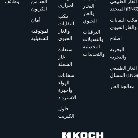
الغاز الطبيعي
الحد من
وظائف
الحراري
البخار
لمتجدد (RNG)
الكربون
والغاز
مكب
مكب النفايات
أمان
الحيوي
النفايات
والغاز الحيوي
والغاز
الموثوقية
الترقيات
اصلاح
الحيوي
التشغيلية
والتعديلات
التحديثية
البحرية
استعادة
والتجديدات
والبحرية
غاز
الشعلة
الغاز الطبيعي
المسال (LNG)
سخانات
الهواء
معالجة الغاز
وأجهزة
الاسترداد
حلول
الكبريت