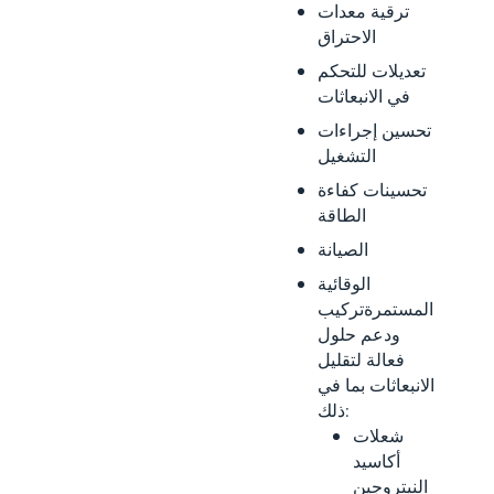
ترقية معدات
الاحتراق
تعديلات للتحكم
في الانبعاثات
تحسين إجراءات
التشغيل
تحسينات كفاءة
الطاقة
الصيانة
الوقائية
المستمرةتركيب
ودعم حلول
فعالة لتقليل
الانبعاثات بما في
ذلك:
شعلات
أكاسيد
النيتروجين